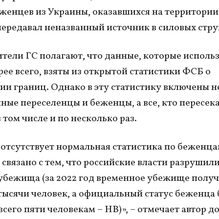
еженцев из Украины, оказавшихся на территории
ередавал неназванный источник в силовых стру
тели ГС полагают, что данные, которые использ
рее всего, взяты из открытой статистики ФСБ о
ии границ. Однако в эту статистику включены н
ые переселенцы и беженцы, а все, кто пересек
 том числе и по несколько раз.
 отсутствует нормальная статистика по беженца
связано с тем, что российские власти разрушил
убежища (за 2022 год временное убежище полу
5 тысячи человек, а официальный статус беженца
всего пяти человекам – НВ)», – отмечает автор д