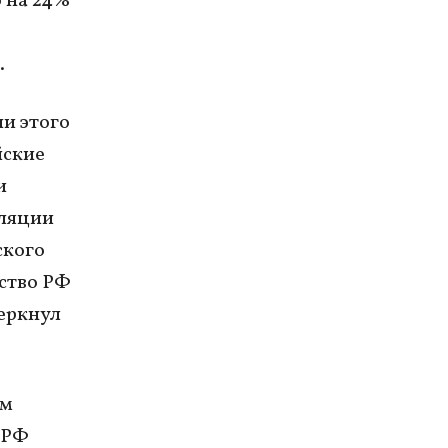
о на 24%
.
и этого
йские
и
иляции
ского
нство РФ
черкнул
ам
 РФ