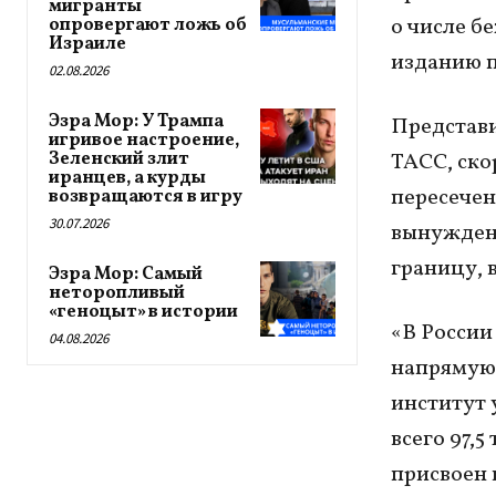
мигранты
о числе б
опровергают ложь об
Израиле
изданию п
02.08.2026
Эзра Мор: У Трампа
Представи
игривое настроение,
Зеленский злит
ТАСС, ско
иранцев, а курды
пересечен
возвращаются в игру
30.07.2026
вынужденн
границу, в
Эзра Мор: Самый
неторопливый
«геноцыт» в истории
«В России
04.08.2026
напрямую 
институт 
всего 97,
присвоен 