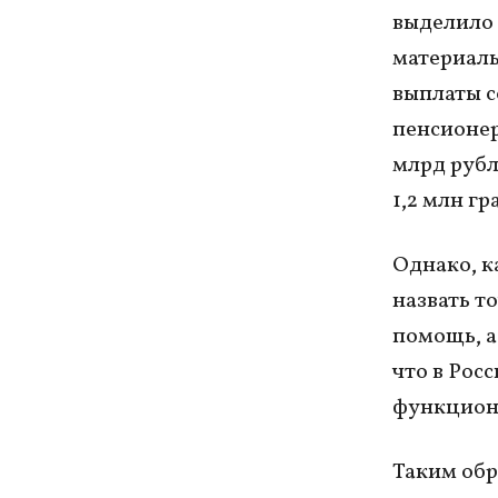
выделило 
материаль
выплаты с
пенсионер
млрд рубл
1,2 млн г
Однако, к
назвать т
помощь, а
что в Рос
функцион
Таким обр