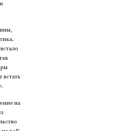
н
аины,
тика.
 встало
так
оры
т встать
у.
шение на
из
льство