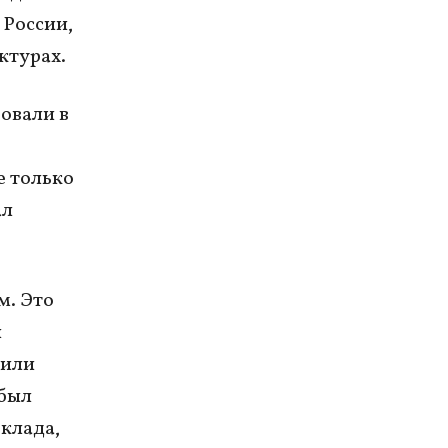
 России,
ктурах.
овали в
е только
ал
м. Это
и
чили
 был
оклада,