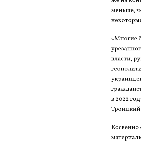
же на кон
меньше, че
некоторые
«Многие б
урезанног
власти, р
геополити
украинцев
гражданст
в 2022 го
Троицкий
Косвенно 
материаль