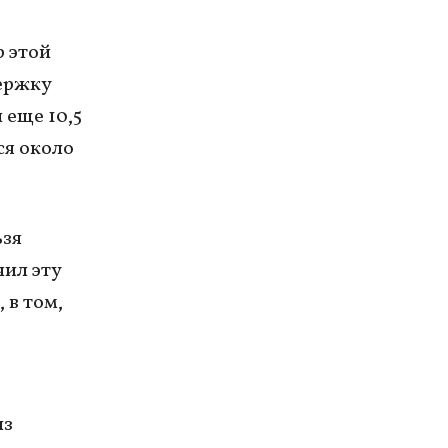
 этой
держку
 еще 10,5
ся около
ьзя
чил эту
 в том,
из