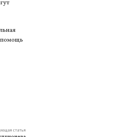
огут
альная
ю помощь
ующая статья