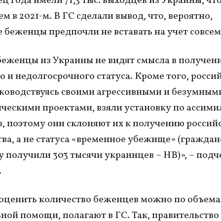
ец года имели 71,3 тыс. выходцев из Украины, чт
м в 2021-м. В ГС сделали вывод, что, вероятно,
 беженцы предпочли не вставать на учет совсем
еженцы из Украины не видят смысла в получени
о и недолгосрочного статуса. Кроме того, росси
уководствуясь своими агрессивными и безумным
ческими проектами, взяли установку по ассим
, поэтому они склоняют их к получению россий
ва, а не статуса «временное убежище» (гражда
ду получили 303 тысячи украинцев – НВ)», – под
.
оценить количество беженцев можно по объем
ной помощи, полагают в ГС. Так, правительство