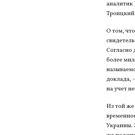
аналитик 
Троицкий
О том, чт
свидетель
Согласно 
более милл
называемо
доклада, 
на учет не
Из той же
временное
Украины. 