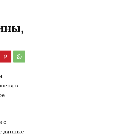
ины,
н
шена в
ое
и о
е данные