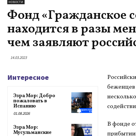
НОВОСТИ
Фонд «Гражданское с
находится в разы ме
чем заявляют россий
14.03.2023
Интересное
Российские
беженцев 
Эзра Мор: Добро
несколько
пожаловать в
содействие
Испанию
01.08.2026
В фонде о
Эзра Мор:
Мусульманские
прибытии 