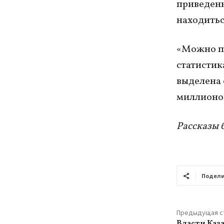
приведенн
находить
«Можно пр
статистик
выделена 
миллионов
Рассказы 
Подели
Предыдущая с