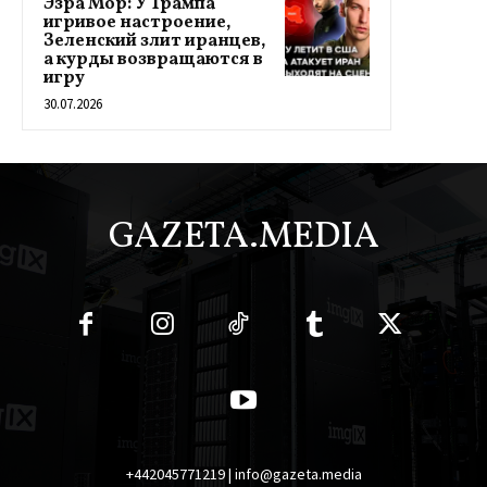
Эзра Мор: У Трампа
игривое настроение,
Зеленский злит иранцев,
а курды возвращаются в
игру
30.07.2026
GAZETA.MEDIA
+442045771219 | info@gazeta.media