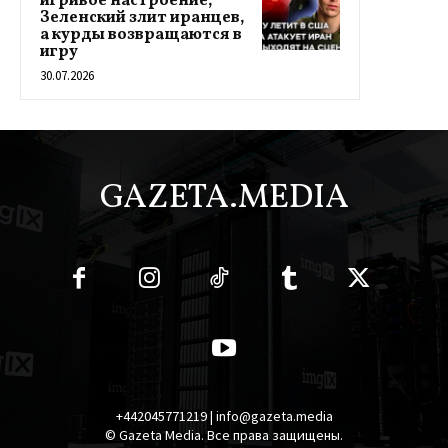
игривое настроение,
Зеленский злит иранцев,
а курды возвращаются в
игру
30.07.2026
GAZETA.MEDIA
+442045771219 | info@gazeta.media
© Gazeta Media. Все права защищены.