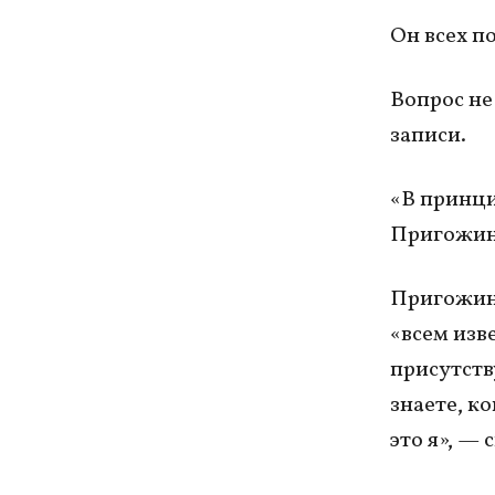
Он всех по
Вопрос не 
записи.
«В принци
Пригожин
Пригожи
«всем изв
присутств
знаете, ко
это я», — 