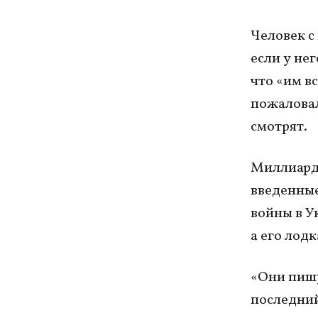
Человек с
если у не
что «им в
пожаловал
смотрят.
Миллиарде
введенные
войны в У
а его лодк
«Они пишу
последний