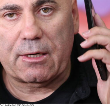
òÿáðü". Àëåêñàíäð Ùåðáàê/ÒÀÑÑ