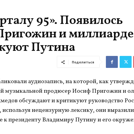
рталу 95». Появилось
 Пригожин и миллиард
икуют Путина
Поделиться
иковали аудиозапись, на которой, как утвержд
ий музыкальной продюсер Иосиф Пригожин и ол
медов обсуждают и критикуют руководство Рос
, используя нецензурную лексику, они выразили
 к президенту Владимиру Путину и его окруж