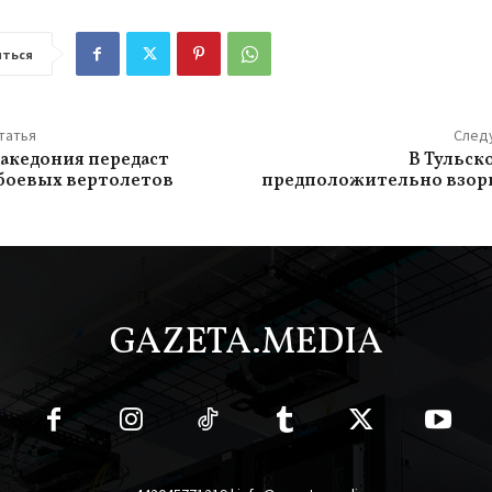
ться
татья
След
акедония передаст
В Тульск
 боевых вертолетов
предположительно взорв
GAZETA.MEDIA