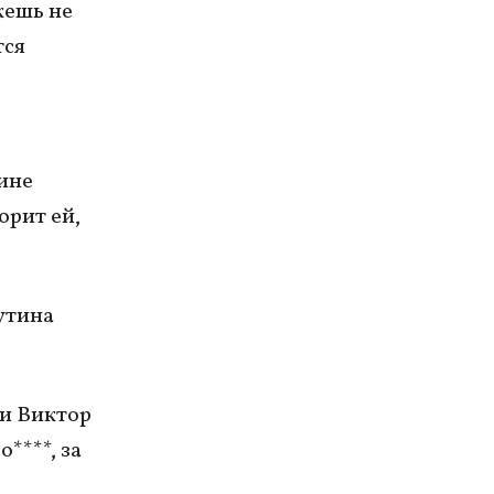
жешь не
тся
ине
орит ей,
утина
 и Виктор
****, за