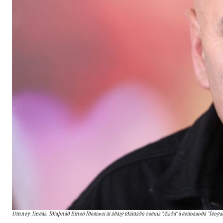
Ðîññèÿ. Ìîñêâà. Ïðîäþñåð Èîñèô Ïðèãîæèí âî âðåìÿ ïðåìüåðû ôèëüìà "Æàðà" â êèíîòåàòðå "Îê