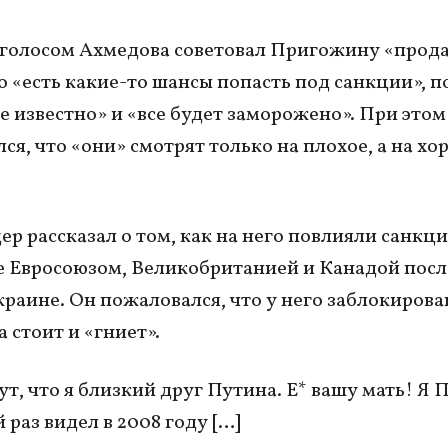
 голосом Ахмедова советовал Пригожину «продат
го «есть какие-то шансы попасть под санкции», 
се известно» и «все будет заморожено». При это
ся, что «они» смотрят только на плохое, а на хо
р рассказал о том, как на него повлияли санкци
 Евросоюзом, Великобританией и Канадой посл
краине. Он пожаловался, что у него заблокирова
а стоит и «гниет».
т, что я близкий друг Путина. Е* вашу мать! Я 
 раз видел в 2008 году […]