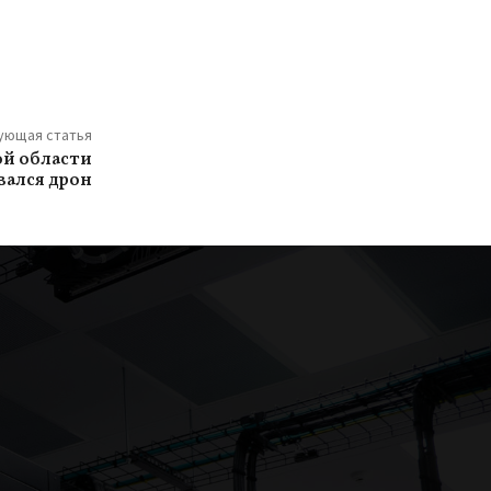
ующая статья
ой области
ался дрон