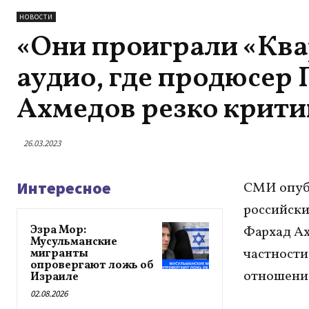
НОВОСТИ
«Они проиграли «Ква
аудио, где продюсер
Ахмедов резко крит
26.03.2023
Интересное
СМИ опубл
российск
Эзра Мор:
Фархад Ах
Мусульманские
частности
мигранты
опровергают ложь об
отношение
Израиле
02.08.2026