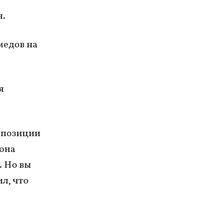
н.
медов на
я
о позиции
 она
. Но вы
ил, что