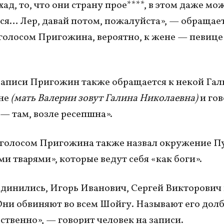
ад, то, что они страну прое****, в этом даже мо
ся… Лер, давай потом, пожалуйста», — обращае
 голосом Пригожина, вероятно, к жене — певице
записи Пригожин также обращается к некой Гал
не
(мать Валерии зовут Галина Николаевна)
и гов
 — там, возле ресепшна».
 голосом Пригожина также назвал окружение П
и тварями», которые ведут себя «как боги».
динились, Игорь Иванович, Сергей Викторович
Они обвиняют во всем Шойгу. Называют его долбо
ественно», — говорит человек на записи.