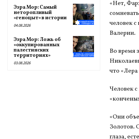
«Нет, Фарх
Эзра Мор: Самый
сомневать
неторопливый
«геноцыт» в истории
человек с
04.08.2026
Валерии.
Эзра Мор: Ложь об
«оккупированных
палестинских
Во время 
территориях»
Николаев
03.08.2026
что «Лера
Человек с
«конченым
«Они объе
Золотов. 
глаза, ест