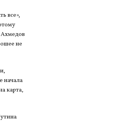
ь все»,
потому
м Ахмедов
рошее не
и,
е начала
на карта,
Путина