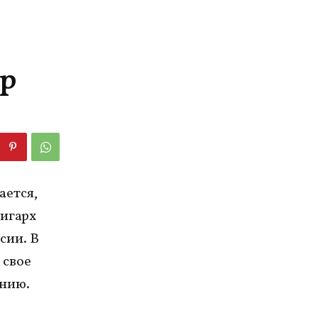
ер
ается,
игарх
сии. В
 свое
ению.