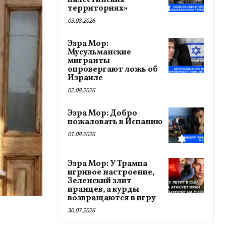
палестинских
территориях»
03.08.2026
Эзра Мор:
Мусульманские
мигранты
опровергают ложь об
Израиле
02.08.2026
Эзра Мор: Добро
пожаловать в Испанию
01.08.2026
Эзра Мор: У Трампа
игривое настроение,
Зеленский злит
иранцев, а курды
возвращаются в игру
30.07.2026