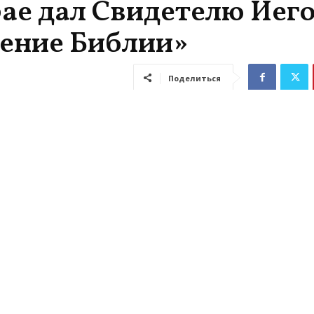
рае дал Свидетелю Иег
чтение Библии»
Поделиться
Гаванский городской суд Хабаровского края пр
 Иеговы Алексея Ухова к шести с половиной год
бщего режима, сообщает портал «Свидетели Ие
суда размещена только одна карточка с делом об
ме, по которому вынесли приговор. В ней не ука
го, однако, как следует из данных суда, челове
виновным в организации деятельности экстрем