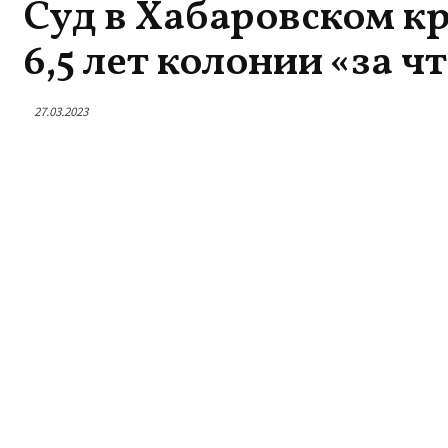
Суд в Хабаровском к
6,5 лет колонии «за 
27.03.2023
Интересное
Советско-
Свидетеля
Эзра Мор: Добро
колонии о
пожаловать в
России».
Испанию
01.08.2026
На сайте 
Эзра Мор:
Мусульманские
экстремиз
мигранты
подсудимо
опровергают ложь об
Израиле
признали 
02.08.2026