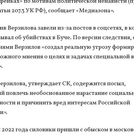
фейках» по мотивам политической ненависти (п
татьи 207.3 УК РФ), сообщает «Медиазона».
ив Верзилова завели из-за постов в соцсетях, в 
зывал об убийствах в Буче. По версии следствия,
ями Верзилов «создал реальную угрозу формир
ожного мнения о целях и задачах специальной 
.
Верзилова, утверждает СК, содержится посыл,
й повлечь необоснованное нарастание социаль
ости и причинить вред интересам Российской
и».
я 2022 года силовики пришли с обыском в моско