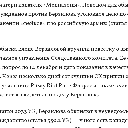
матери издателя «Медиазоны». Поводом для обы
бужденное против Верзилова уголовное дело по 
анении «фейков» про российскую армию (статья 
обыска Елене Верзиловой вручили повестку о вы
главное управление Следственного комитета. Ее
 допрос до 14 декабря и дать показания в качест
. Через несколько дней сотрудники СК пришли с
 участнице Pussy Riot Рите Флорес и также вызв
качестве свидетеля по делу Верзилова.
атьи 207.3 УК, Верзилова обвиняют в неуведомл
ажданстве (статья 330.2 УК) — у него есть канад