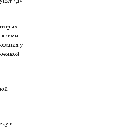
ункт «д»
которых
 своими
ования у
военной
ной
вскую