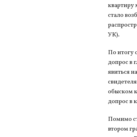
квартиру 
стало воз
распростр
УК).
По итогу 
допрос в 
явиться на
свидетеля
обыском к
допрос в 
Помимо ст
втором гр