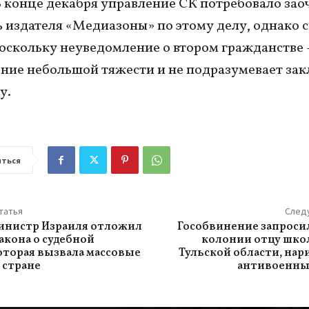
В конце декабря управление СК потребовало зао
ь издателя «Медиазоны» по этому делу, однако 
поскольку неуведомление о втором гражданстве
ние небольшой тяжести и не подразумевает за
у.
ться
татья
След
инистр Израиля отложил
Гособвинение запросил
акона о судебной
колонии отцу шко
оторая вызвала массовые
Тульской области, на
 стране
антивоенны