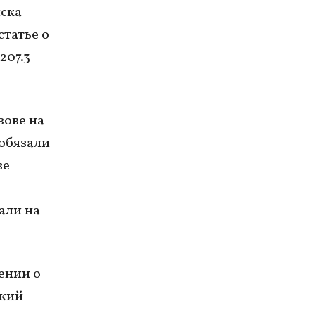
ска
статье о
207.3
зове на
 обязали
ве
али на
ении о
ский