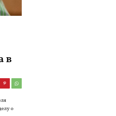
а в
еля
делу о