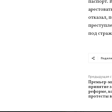
паспорт. 
арестоват
отказал, 
преступле
под страж
Подели
Предыдущая с
Премьер-м
принятие з
реформе, к
протесты в