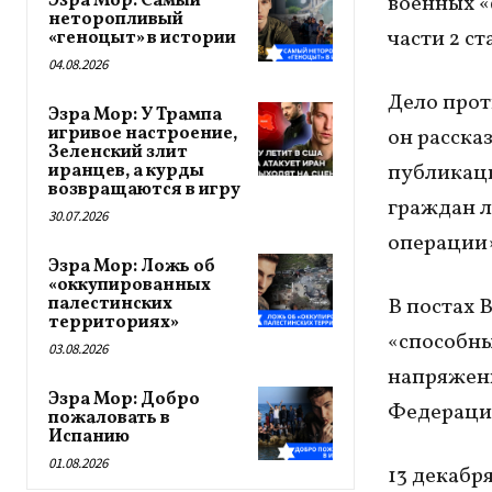
Эзра Мор: Самый
военных «
неторопливый
части 2 с
«геноцыт» в истории
04.08.2026
Дело прот
Эзра Мор: У Трампа
игривое настроение,
он расска
Зеленский злит
публикаци
иранцев, а курды
возвращаются в игру
граждан л
30.07.2026
операции»
Эзра Мор: Ложь об
«оккупированных
палестинских
В постах 
территориях»
«способны
03.08.2026
напряженн
Эзра Мор: Добро
Федераци
пожаловать в
Испанию
01.08.2026
13 декабр