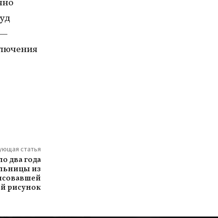
чно
суд
 —
ключения
ующая статья
о два года
льницы из
рисовавшей
й рисунок