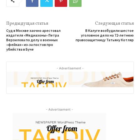
Предыдущая статья
Следующая статья
Суд в Москве заочно арестовал
В Калуге возбудили шестое
издателя «Медиазоны» Петра
уголовное дело на 72-летнюю
Верзилова по делу о военных
правозащитницу Татьяну Котляр
«фейках» из‑за постов про
убийства в Буче
- Advertisement -
- Advertisement -