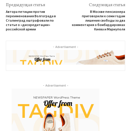
Предыдущая статья
Следующая статья
Автора петиции против
В Москве пенсионера
переименования Волгограда в
приговорили к семи годам
Сталинград оштрафовали по
лишения свободы за два
статье о «дискредитации»
комментария о бомбардировках
российской армии
Киева и Мариуполя
- Advertisement -
- Advertisement -