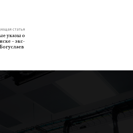
ующая статья
ые указы о
ске – экс-
 Богуслаев