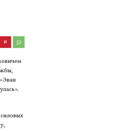
ковичем
ужбы,
 «Эван
улась».
 силовых
у,