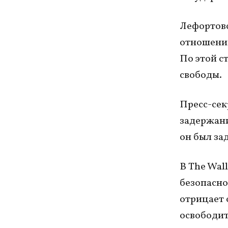
Лефортовс
отношении
По этой с
свободы.
Пресс-сек
задержани
он был за
В The Wall
безопасно
отрицает 
освободит