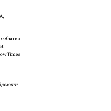
А,
я события
et
cow Times
.
Времени