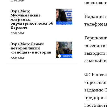
01.08.2026
оказывали
Эзра Мор:
Мусульманские
Издание т
мигранты
опровергают ложь об
телефон м
Израиле
02.08.2026
Гершкович
Эзра Мор: Самый
россиян к
неторопливый
«геноцыт» в истории
выходить н
04.08.2026
ссылкой н
ФСБ позже
«противоп
заданию С
предприят
государст