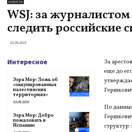
НОВОСТИ
WSJ: за журналистом
следить российские 
01.04.2023
Интересное
За арест
еще до ег
Эзра Мор: Ложь об
утверждает
«оккупированных
Гершкович
палестинских
территориях»
03.08.2026
По данным
Эзра Мор: Добро
Гершкович
пожаловать в
структур:
Испанию