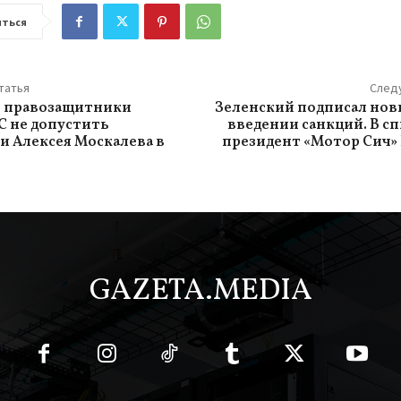
ться
татья
След
е правозащитники
Зеленский подписал нов
С не допустить
введении санкций. В спи
и Алексея Москалева в
президент «Мотор Сич»
GAZETA.MEDIA