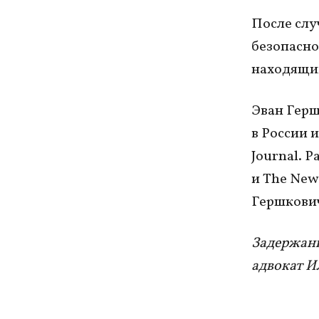
После слу
безопасно
находящих
Эван Герш
в России 
Journal. Р
и The New
Гершкович
Задержан
адвокат И