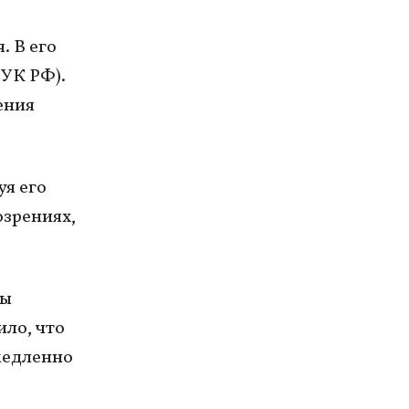
. В его
 УК РФ).
ения
я его
озрениях,
ны
ило, что
медленно