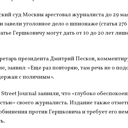
кий суд Москвы арестовал журналиста до 29 мая
 завели уголовное дело о шпионаже (статья 276
татье Гершковичу могут дать от 10 до 20 лет лиш
ретарь президента Дмитрий Песков, комментиру
е, заявил: «Еще раз повторяю, там речь не о под
держан с поличным».
 Street Journal заявили, что «глубоко обеспокое
стью» своего журналиста. Издание также отмет
обвинения против Гершковича и требует его не
ь.