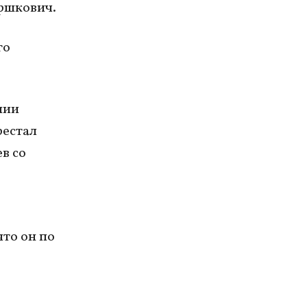
ершкович.
го
нии
рестал
в со
то он по