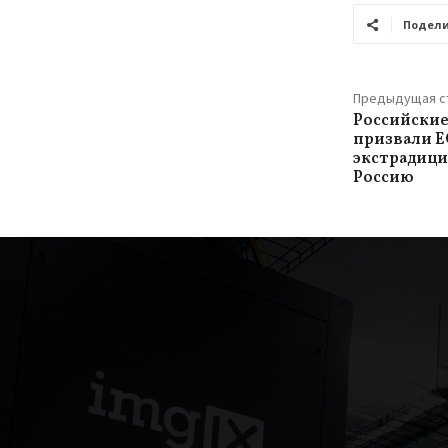
Подели
Предыдущая с
Российски
призвали Е
экстрадици
Россию