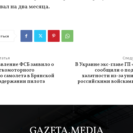
вал на два месяца.
ться
татья
След
вление ФСБ заявило о
В Украине экс-главе ГП
егкомоторного
сообщили о по
о самолета в Брянской
халатности из-за у
задержании пилота
российскими войсками
GAZETA.MEDIA