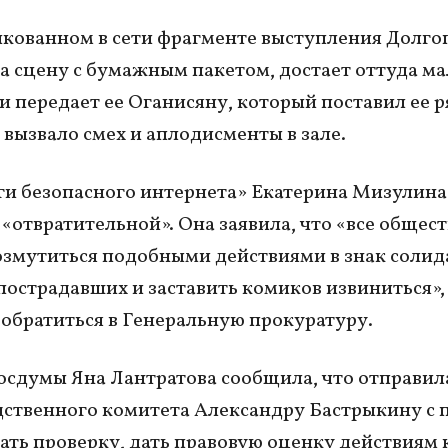
кованном в сети фрагменте выступления Долго
а сцену с бумажным пакетом, достает оттуда м
 и передает ее Оганисяну, который поставил ее р
о вызвало смех и аплодисменты в зале.
ги безопасного интернета» Екатерина Мизулина
 «отвратительной». Она заявила, что «все общес
змутиться подобными действиями в знак солид
острадавших и заставить комиков извиниться»,
обратиться в Генеральную прокуратуру.
осдумы Яна Лантратова сообщила, что отправил
дственного комитета Александру Бастрыкину с 
ать проверку, дать правовую оценку действиям