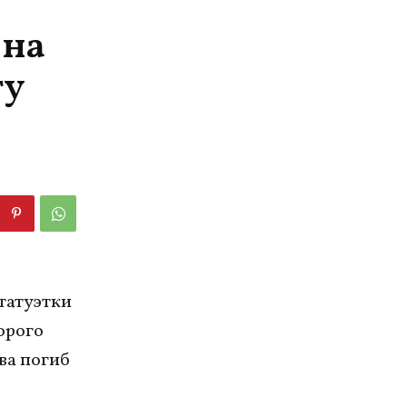
 на
ту
татуэтки
орого
ва погиб