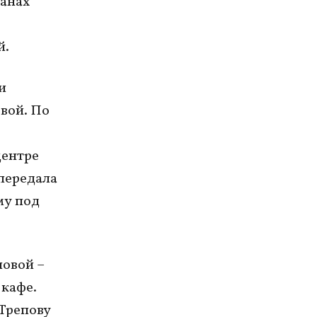
ганах
й.
и
вой. По
,
центре
 передала
му под
повой –
 кафе.
 Трепову