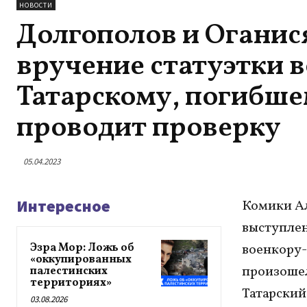
НОВОСТИ
Долгополов и Оганис
вручение статуэтки 
Татарскому, погибше
проводит проверку
05.04.2023
Интересное
Комики Ал
выступлен
Эзра Мор: Ложь об
военкору-
«оккупированных
произошел
палестинских
территориях»
Татарский
03.08.2026