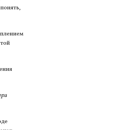
 понять,
туплением
этой
жения
ера
оде