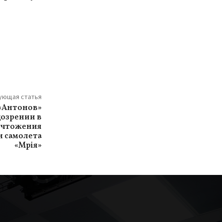
ующая статья
 «Антонов»
дозрении в
ничтожения
 самолета
«Мрiя»