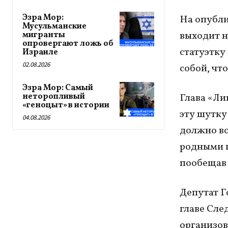
Эзра Мор:
На опубли
Мусульманские
выходит н
мигранты
опровергают ложь об
статуэтку
Израиле
02.08.2026
собой, чт
Эзра Мор: Самый
неторопливый
Глава «Ли
«геноцыт» в истории
эту шутку
04.08.2026
должно во
родными п
пообещав 
Депутат Г
главе Сле
организов