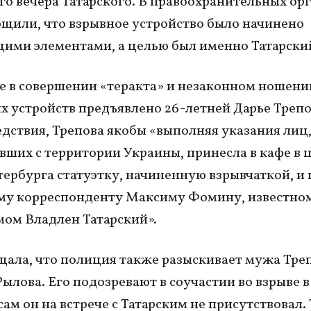
го вечера Татарского. В правоохранительных ор
щили, что взрывное устройство было начинено
ми элементами, а целью был именно Татарски
 в совершении «теракта» и незаконном ношени
х устройств предъявлено 26-летней Дарье Трепо
едствия, Трепова якобы «выполняя указания лиц
вших с территории Украины, принесла в кафе в 
ербурга статуэтку, начиненную взрывчаткой, и
му корреспонденту Максиму Фомину, известно
ом Владлен Татарский».
щала, что полиция также разыскивает мужа Тре
ылова. Его подозревают в соучастии во взрыве в
сам он на встрече с Татарским не присутствовал.