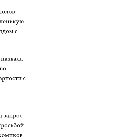
полов
аленькую
ядом с
 назвала
тво
арности с
а запрос
просьбой
 комиков