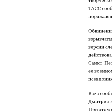
творческо
ТАСС сооб
поражающи
Обвинение
взрывчаты
версии сл
действова
Санкт-Пет
ее военно
псевдоним
Baza сооб
Дмитрия Р
При этом 