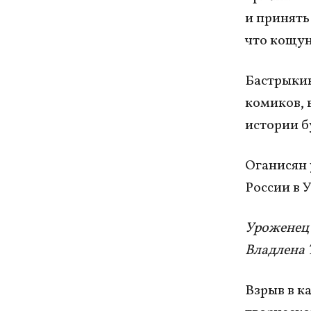
и принять
что кощун
Бастрыкин
комиков, 
истории б
Оганисян 
России в 
Уроженец 
Владлена 
Взрыв в к