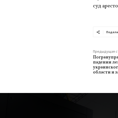
суд аресто
Подели
Предыдущая с
Погранупра
падении л
украинског
области и 