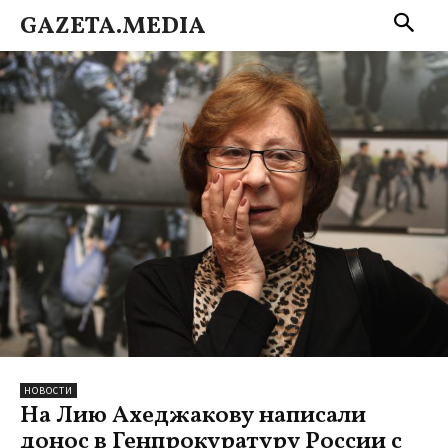
GAZETA.MEDIA
НОВОСТИ
На Лию Ахеджакову написали
донос в Генпрокуратуру России с