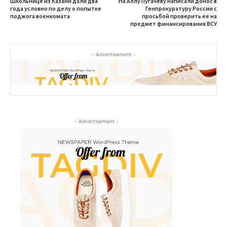
Школьнице из Казани дали два
На Аллу Пугачеву написали донос в
года условно по делу о попытке
Генпрокуратуру России с
поджога военкомата
просьбой проверить ее на
предмет финансирования ВСУ
- Advertisement -
- Advertisement -