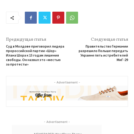
Предыдущая статья
Следующая статья
Суд в Молдове приговорил лидера
Правительство Германии
пророссийской партии «Шор»
разрешило Польше передать
Илана Шора к 15 годам лишения
Украине пять истребителей
свободы. Он назвал это «местью
МиГ-29
за протесты»
- Advertisement -
- Advertisement -