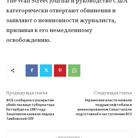
The Wall Street Journal и руководство США
категорически отвергают обвинения и
заявляют о невиновности журналиста,
призывая к его немедленному
освобождению.
Предыдущая статья
Следующая статья
ФСБ сообщила о раскрытии
Украинские власти назвали
убийства вице-губернатора
подрыв нефтебазы в
Петербурга в 1997 году.
аннексированном Севастополе
Заказчиком назвали лидера
подготовкой к наступлению ВСУ
Тамбовской ОПГ
- Advertisement -