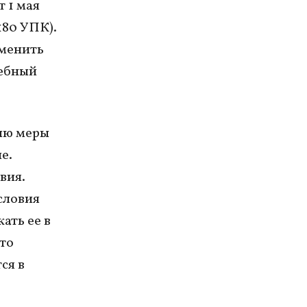
 1 мая
180 УПК).
аменить
дебный
ию меры
е.
вия.
словия
ать ее в
что
ся в