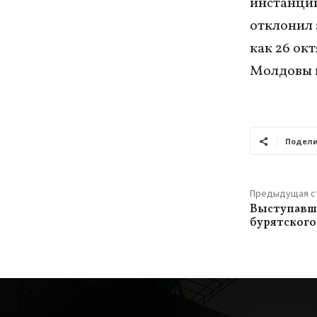
инстанции
отклонил 
как 26 ок
Молдовы н
Подели
Предыдущая с
Выступавш
бурятского 