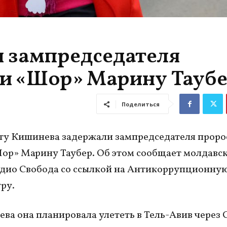
 зампредседателя
ии «Шор» Марину Тауб
Поделиться
ту Кишинева задержали зампредседателя проро
ор» Марину Таубер. Об этом сообщает молдавс
дио Свобода со ссылкой на Антикоррупционну
ру.
ва она планировала улететь в Тель-Авив через 