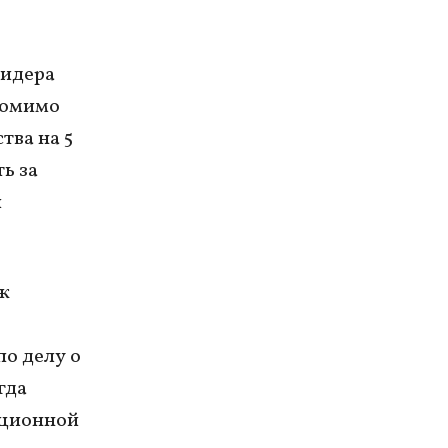
лидера
Помимо
тва на 5
ть за
ы
ж
по делу о
гда
яционной