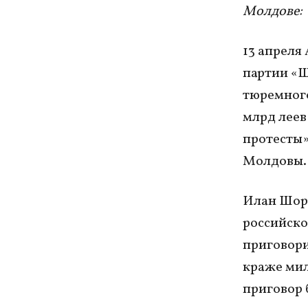
Молдове:
13 апреля
партии «Ш
тюремного
млрд леев 
протесты»
Молдовы.
Илан Шор 
российско
приговори
краже мил
приговор 