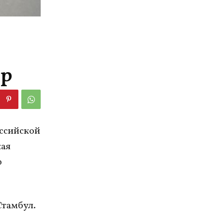
ер
ссийской
кая
ю
Стамбул.