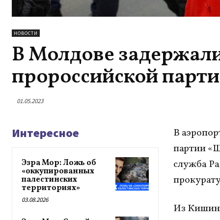
НОВОСТИ
В Молдове задержали
пророссийской парт
01.05.2023
Интересное
В аэропор
партии «Ш
Эзра Мор: Ложь об
служба Ра
«оккупированных
прокурату
палестинских
территориях»
03.08.2026
Из Кишине