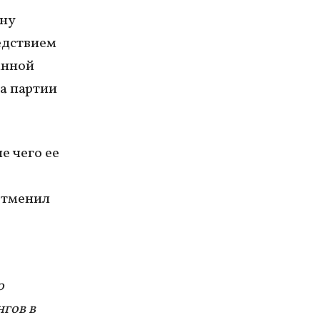
ину
едствием
анной
а партии
е чего ее
отменил
е
о
нгов в