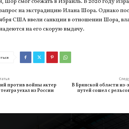
, Шор смог сбежать в Израиль. В 2020 году Изр
запрос на экстрадицию Илана Шора. Однако пос
тября США ввели санкции в отношении Шора, вл
адеются на его скорую выдачу.
ться
татья
След
ий против войны актер
В Брянской области из-
театра уехал из России
путей сошел с рельсо