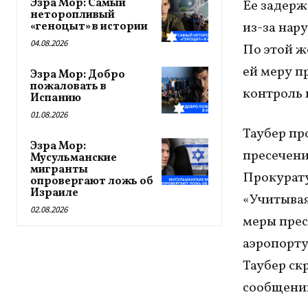
Эзра Мор: Самый
Ее задерж
неторопливый
из-за нар
«геноцыт» в истории
04.08.2026
По этой ж
ей меру п
Эзра Мор: Добро
пожаловать в
контроль 
Испанию
01.08.2026
Таубер пр
Эзра Мор:
пресечени
Мусульманские
мигранты
Прокурату
опровергают ложь об
Израиле
«Учитывая
02.08.2026
меры прес
аэропорту
Таубер скр
сообщени