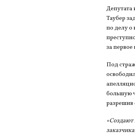
Депутата 
Таубер за
по делу о
преступно
за первое 
Под страже
освободил
апелляцио
большую ч
разрешив 
«Создают 
заказчика