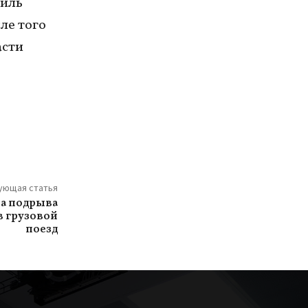
аиль
ле того
асти
ующая статья
за подрыва
в грузовой
поезд