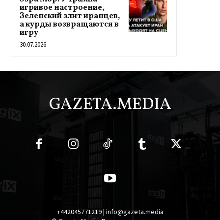
игривое настроение,
Зеленский злит иранцев,
а курды возвращаются в
игру
30.07.2026
GAZETA.MEDIA
+442045771219 | info@gazeta.media