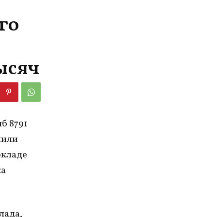
го
ысяч
б 8791
чили
окладе
ка
лада,