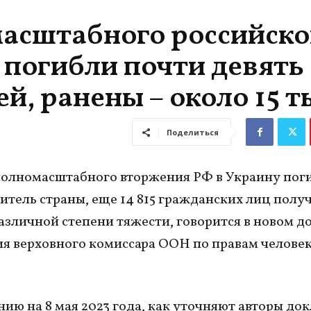
масштабного российско
 погибли почти девять
, ранены – около 15 т
Поделиться
полномасштабного вторжения РФ в Украину поги
тель страны, еще 14 815 гражданских лиц полу
азличной степени тяжести, говорится в новом д
я верховного комиссара ООН по правам челове
нию на 8 мая 2023 года, как уточняют авторы док