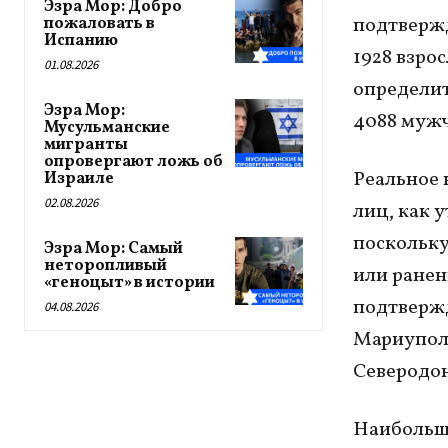
Эзра Мор: Добро
подтвержд
пожаловать в
Испанию
1928 взро
01.08.2026
определит
Эзра Мор:
4088 мужч
Мусульманские
мигранты
опровергают ложь об
Реальное 
Израиле
02.08.2026
лиц, как 
поскольку
Эзра Мор: Самый
неторопливый
или ранен
«геноцыт» в истории
подтвержд
04.08.2026
Мариуполь
Северодон
Наибольше