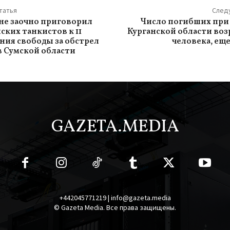
татья
След
ине заочно приговорил
Число погибших при
ских танкистов к 11
Курганской области возр
ния свободы за обстрел
человека, еще
 Сумской области
GAZETA.MEDIA
+442045771219 | info@gazeta.media
© Gazeta Media. Все права защищены.