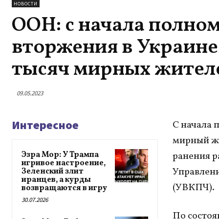
НОВОСТИ
ООН: с начала полно
вторжения в Украине
тысяч мирных жителей
09.05.2023
Интересное
С начала 
мирный жи
Эзра Мор: У Трампа
ранения р
игривое настроение,
Управлени
Зеленский злит
иранцев, а курды
(УВКПЧ).
возвращаются в игру
30.07.2026
По состоя