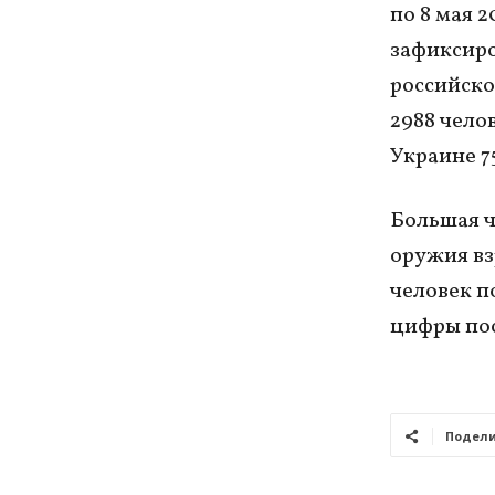
по 8 мая 
зафиксиро
российско
2988 чело
Украине 7
Большая ч
оружия вз
человек п
цифры пос
Подели