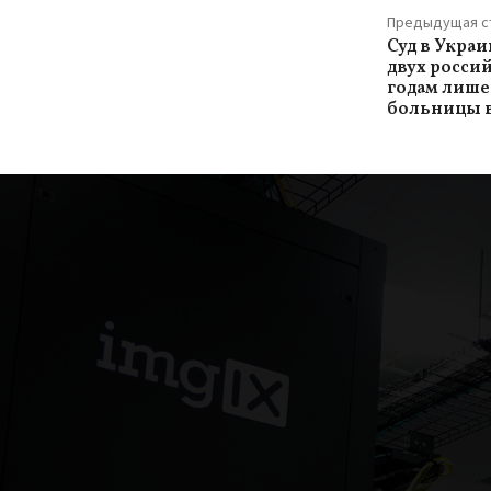
Предыдущая с
Суд в Укра
двух россий
годам лише
больницы в