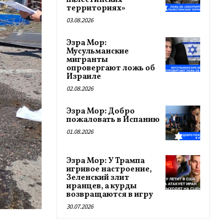
палестинских
территориях»
03.08.2026
Эзра Мор:
Мусульманские
мигранты
опровергают ложь об
Израиле
02.08.2026
Эзра Мор: Добро
пожаловать в Испанию
01.08.2026
Эзра Мор: У Трампа
игривое настроение,
Зеленский злит
иранцев, а курды
возвращаются в игру
30.07.2026