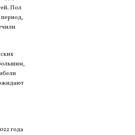
тей. Пол
 период,
лучили
нских
 большим,
гибели
 ожидают
022 года