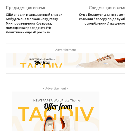
Предыдущая статья
Следующая статья
США внесли в санкционный список
Суд в Беларуси дал пять лет
омбудсмена Москалькову, главу
колонии блогеру по делу об
Минпросвещения Кравцова,
оскорблении Лукашенко
помощника президента РФ
Левитина и еще 43 россиян
- Advertisement -
- Advertisement -