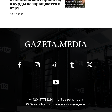
Зеленский злит иранцев,
а курды возвращаются в
игру
30.07.2026
GAZETA.MEDIA
+442045771219 | info@gazeta.media
© Gazeta Media. Все права защищены.