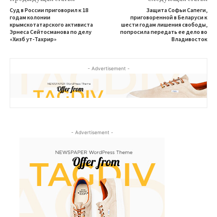
Суд в России приговорил к 18
Защита Софьи Сапеги,
годам колонии
приговоренной в Беларуси к
крымскотатарского активиста
шести годам лишения свободы,
Эрнеса Сейтосманова по делу
попросила передать ее дело во
«Хизб ут-Тахрир»
Владивосток
- Advertisement -
- Advertisement -