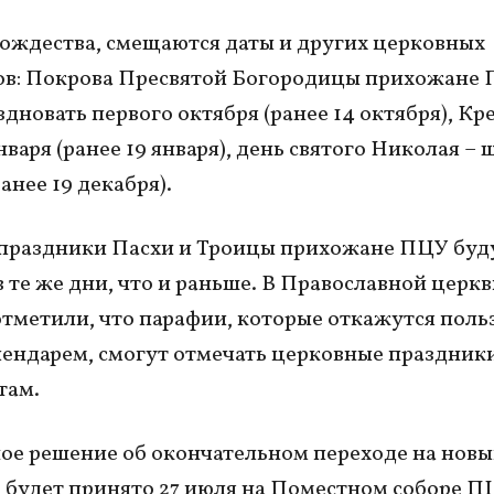
ждества, смещаются даты и других церковных
ов: Покрова Пресвятой Богородицы прихожане
здновать первого октября (ранее 14 октября), К
варя (ранее 19 января), день святого Николая – 
анее 19 декабря).
праздники Пасхи и Троицы прихожане ПЦУ буд
в те же дни, что и раньше. В Православной церкв
тметили, что парафии, которые откажутся поль
ендарем, смогут отмечать церковные праздник
там.
е решение об окончательном переходе на нов
 будет принято 27 июля на Поместном соборе П