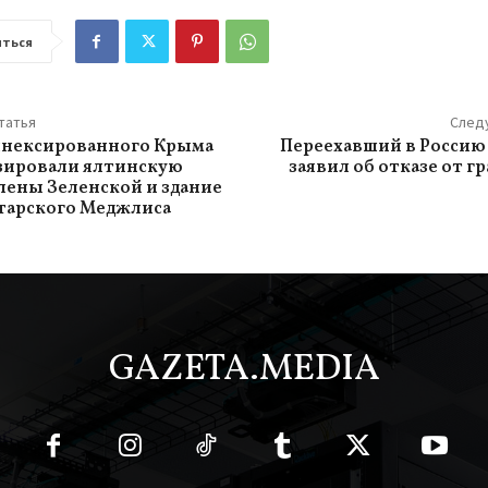
ться
татья
След
ннексированного Крыма
Переехавший в Россию
зировали ялтинскую
заявил об отказе от г
лены Зеленской и здание
тарского Меджлиса
GAZETA.MEDIA