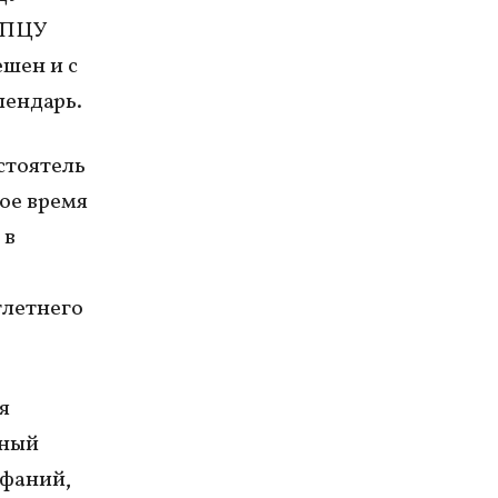
ь ПЦУ
ешен и с
лендарь.
стоятель
вое время
 в
тлетнего
я
чный
ифаний,