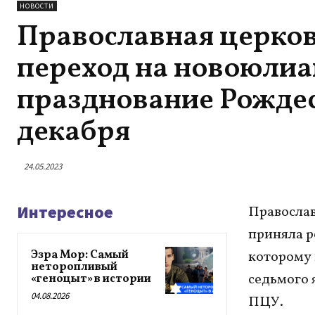
НОВОСТИ
Православная церко
переход на новоюлиа
празднование Рождес
декабря
24.05.2023
Интересное
Православ
приняла р
Эзра Мор: Самый
которому 
неторопливый
седьмого 
«геноцыт» в истории
04.08.2026
ПЦУ.