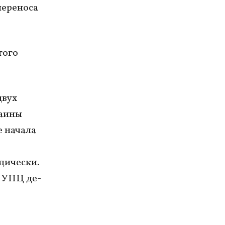
переноса
того
двух
раины
е начала
дически.
в УПЦ де-