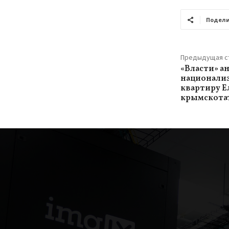
Подели
Предыдущая с
«Власти» а
национали
квартиру Е
крымскота