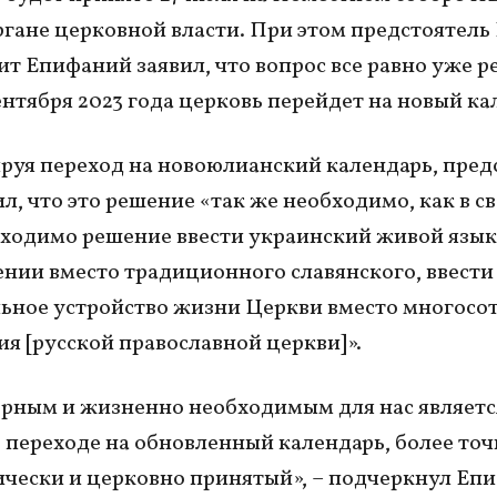
гане церковной власти. При этом предстоятел
т Епифаний заявил, что вопрос все равно уже р
ентября 2023 года церковь перейдет на новый ка
уя переход на новоюлианский календарь, пред
л, что это решение «так же необходимо, как в с
ходимо решение ввести украинский живой язык
нии вместо традиционного славянского, ввести
ьное устройство жизни Церкви вместо многосо
я [русской православной церкви]».
ерным и жизненно необходимым для нас являетс
 переходе на обновленный календарь, более то
чески и церковно принятый», – подчеркнул Еп