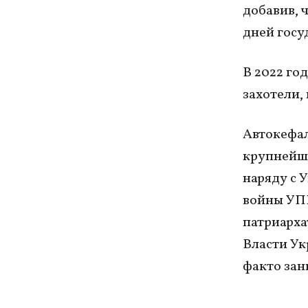
добавив, 
дней госу
В 2022 го
захотели,
Автокефал
крупнейш
наряду с 
войны УПЦ
патриарха
Власти Ук
факто зан