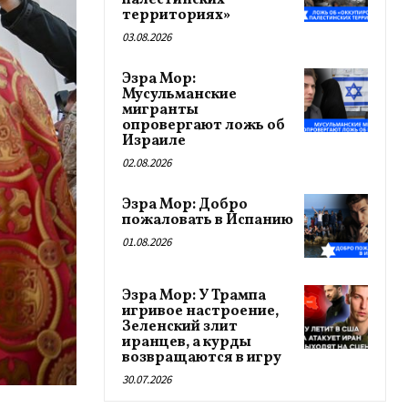
палестинских
территориях»
03.08.2026
Эзра Мор:
Мусульманские
мигранты
опровергают ложь об
Израиле
02.08.2026
Эзра Мор: Добро
пожаловать в Испанию
01.08.2026
Эзра Мор: У Трампа
игривое настроение,
Зеленский злит
иранцев, а курды
возвращаются в игру
30.07.2026