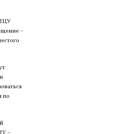
 ПЦУ
рещение –
шестого
ут
и
зоваться
и по
ый
ЦУ –