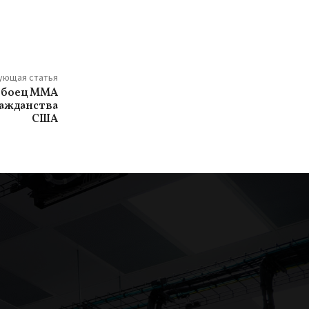
ующая статья
 боец MMA
ражданства
США