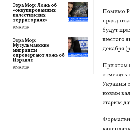
Эзра Мор: Ложь об
«оккупированных
Помимо Ро
палестинских
праздник
территориях»
03.08.2026
будут пра
шестого ян
Эзра Мор:
Мусульманские
декабря (р
мигранты
опровергают ложь об
Израиле
При этом 
02.08.2026
отмечать 
Украины о
новым кал
старым да
Формально
календарь