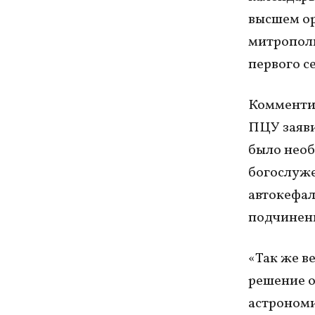
высшем ор
митрополи
первого с
Комментир
ПЦУ заяви
было необ
богослуже
автокефал
подчинени
«Так же в
решение о
астрономи