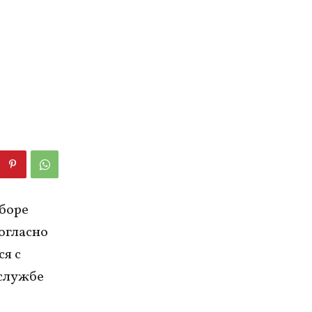
боре
огласно
я с
-службе