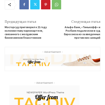
Предыдущая статья
Следующая статья
Мосгорсуд приговорил к 21 году
Альфа-банк, «Тинькофф» и
колонии главу наркокартеля,
Росбанк подали иски в суд
связанного с молдавским
Евросоюза из-за введенных
бизнесменом Плахотнюком
против них санкций
- Advertisement -
- Advertisement -