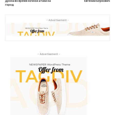
дрона во время ночной атаки на
Евгении Беркович
город
- Advertisement -
- Advertisement -