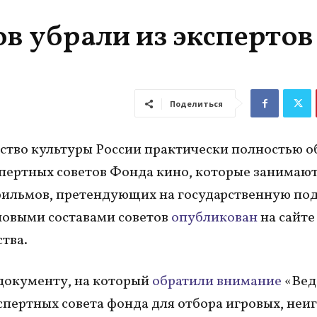
в убрали из экспертов
Поделиться
тво культуры России практически полностью о
спертных советов Фонда кино, которые занимаю
ильмов, претендующих на государственную по
новыми составами советов
опубликован
на сайте
тва.
документу, на который
обратили внимание
«Вед
спертных совета фонда для отбора игровых, неи