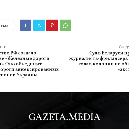
ться
татья
След
тво РФ создало
Суд в Беларуси 
ие «Железные дороги
журналиста-фрилансера 
». Оно объединит
годам колонии по о
дороги аннексированных
«экс
гионов Украины
GAZETA.MEDIA