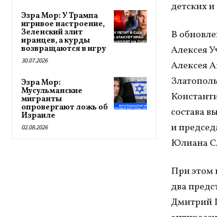
детских и
Эзра Мор: У Трампа
игривое настроение,
Зеленский злит
В обновле
иранцев, а курды
возвращаются в игру
Алексея У
30.07.2026
Алексея А
Златополь
Эзра Мор:
Мусульманские
Константи
мигранты
опровергают ложь об
состава в
Израиле
и председ
02.08.2026
Юлиана Сл
При этом 
два предс
Дмитрий П