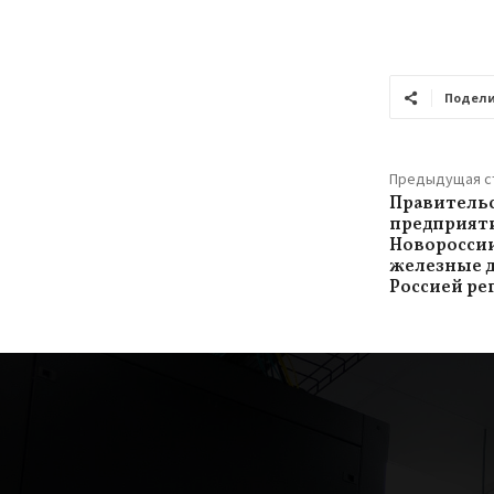
Подели
Предыдущая с
Правительс
предприят
Новороссии
железные 
Россией ре