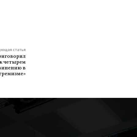
ующая статья
приговорил
к четырем
бвинению в
тремизме»