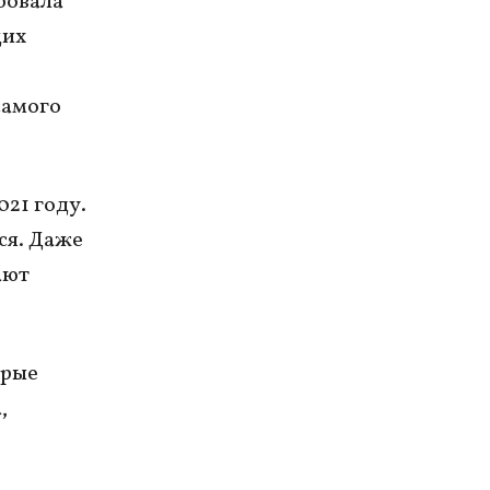
бовала
щих
самого
021 году.
ся. Даже
ают
орые
,