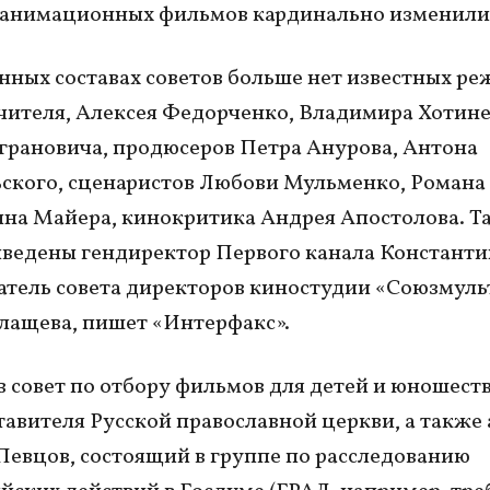
 анимационных фильмов кардинально изменили
нных составах советов больше нет известных ре
чителя, Алексея Федорченко, Владимира Хотине
грановича, продюсеров Петра Анурова, Антона
ского, сценаристов Любови Мульменко, Романа
на Майера, кинокритика Андрея Апостолова. Т
ыведены гендиректор Первого канала Константи
атель совета директоров киностудии «Союзмул
ащева, пишет «Интерфакс».
в совет по отбору фильмов для детей и юношест
тавителя Русской православной церкви, а также 
евцов, состоящий в группе по расследованию