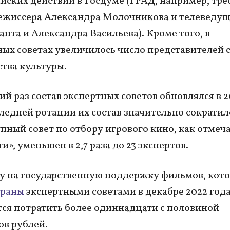
йских действий в Госдуме (ГРАД, например, тре
ежиссера Александра Молочникова и телеведу
анта и Александра Васильева). Кроме того, в
ых советах увеличилось число представителей 
тва культуры.
ий раз состав экспертных советов обновлялся в 2
ледней ротации их состав значительно сократил
пный совет по отбору игрового кино, как отмеч
», уменьшен в 2,7 раза до 23 экспертов.
ду на государственную поддержку фильмов, кот
браны
экспертными советами в декабре 2022 года
ся потратить более одиннадцати с половиной
в рублей.