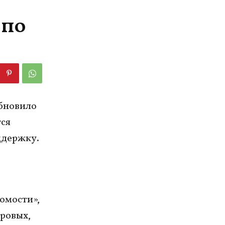
 по
бновило
тся
ддержку.
омости»,
гровых,