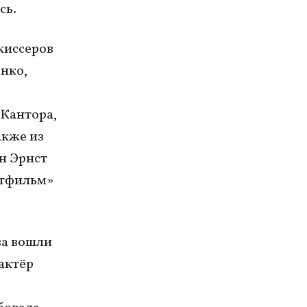
сь.
жиссеров
нко,
 Кантора,
акже из
н Эрнст
ьтфильм»
ва вошли
актёр