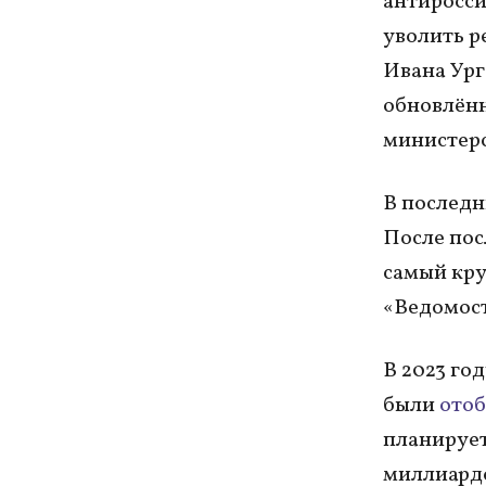
антиросси
уволить р
Ивана Ург
обновлённ
министерс
В последн
После пос
самый кру
«Ведомости
В 2023 го
были
ото
планирует
миллиардо