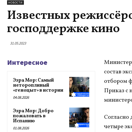
НОВОСТИ
Известных режиссёро
господдержке кино
31.05.2023
Интересное
Министерс
состав эк
Эзра Мор: Самый
отбором ф
неторопливый
Приказ с 
«геноцыт» в истории
04.08.2026
министерс
Эзра Мор: Добро
пожаловать в
Согласно 
Испанию
четыре эк
01.08.2026