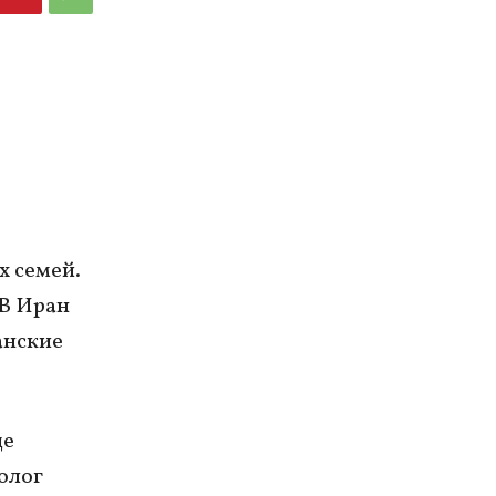
х семей.
В Иран
анские
де
олог