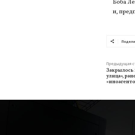
Боба Ле
и, пред
Подели
Предыдущая с
Закрылось 
улица», ра
«иноагент