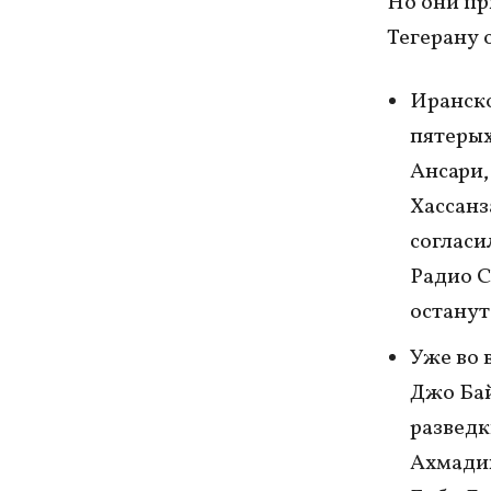
Но они пр
Тегерану 
Иранско
пятеры
Ансари,
Хассанз
согласи
Радио С
останут
Уже во 
Джо Бай
разведк
Ахмадин