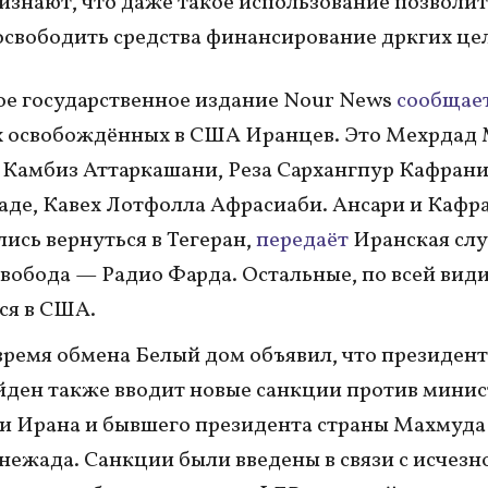
изнают, что даже такое использование позволит
освободить средства финансирование дркгих це
е государственное издание Nour News
сообщае
х освобождённых в США Иранцев. Это Мехрдад
 Камбиз Аттаркашани, Реза Сархангпур Кафран
аде, Кавех Лотфолла Афрасиаби. Ансари и Кафр
лись вернуться в Тегеран,
передаёт
Иранская сл
вобода — Радио Фарда. Остальные, по всей вид
ся в США.
время обмена Белый дом объявил, что президен
ден также вводит новые санкции против минис
и Ирана и бывшего президента страны Махмуда
ежада. Санкции были введены в связи с исчез