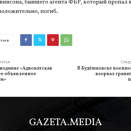
винсона, бывшего агента ФБР, который пропал 
положительно, погиб.
ться
татья
След
издание «Адвокатская
В Будённовске военн
нее объявленное
взорвал гранат
ом»
п
GAZETA.MEDIA