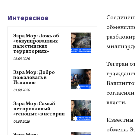
Интересное
Соединённ
обменялис
Эзра Мор: Ложь об
разблокир
«оккупированных
миллиардо
палестинских
территориях»
03.08.2026
Тегеран о
Эзра Мор: Добро
гражданст
пожаловать в
Вашингто
Испанию
01.08.2026
согласили
власти.
Эзра Мор: Самый
неторопливый
«геноцыт» в истории
Известны 
04.08.2026
обмена. Э