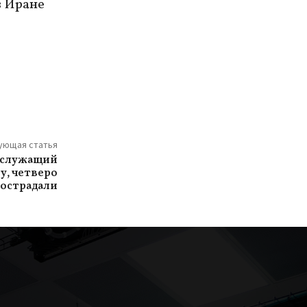
в Иране
ующая статья
ослужащий
у, четверо
острадали