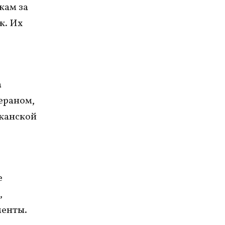
кам за
ж. Их
а
ераном,
иканской
е
,
менты.