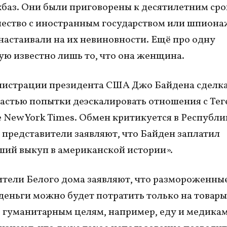
баз. Они были приговорены к десятилетним сро
ество с иностранным государством или шпиона
настаивали на их невиновности. Ещё про одну
ю известно лишь то, что она женщина.
нистрации президента США Джо Байдена сделк
частью попытки деэскалировать отношения с Тег
 New York Times. Обмен критикуется в Республ
ё представители заявляют, что Байден заплатил
ий выкуп в американской истории».
тели Белого дома заявляют, что размороженны
деньги можно будет потратить только на товары
гуманитарным целям, например, еду и медика