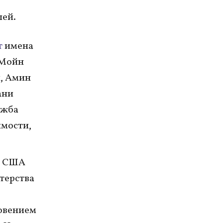
лей.
т
имена
 Мойн
и, Амин
ани
ужба
имости,
т США
терства
новением