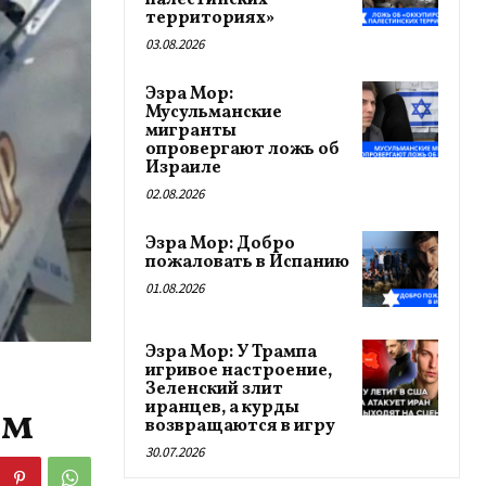
палестинских
территориях»
03.08.2026
Эзра Мор:
Мусульманские
мигранты
опровергают ложь об
Израиле
02.08.2026
Эзра Мор: Добро
пожаловать в Испанию
01.08.2026
Эзра Мор: У Трампа
игривое настроение,
Зеленский злит
ом
иранцев, а курды
возвращаются в игру
30.07.2026