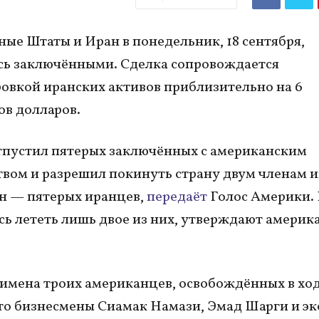
ые Штаты и Иран в понедельник, 18 сентября,
ь заключёнными. Сделка сопровождается
овкой иранских активов приблизительно на 6
в долларов.
тпустил пятерых заключённых с американским
вом и разрешил покинуть страну двум членам и
н — пятерых иранцев,
передаёт
Голос Америки. 
сь лететь лишь двое из них, утверждают америк
имена троих американцев, освобождённых в хо
то бизнесмены Сиамак Намази, Эмад Шарги и эк