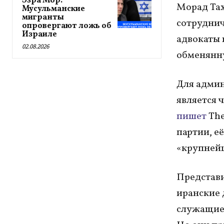
Эзра Мор:
Морад Тах
Мусульманские
мигранты
сотруднич
опровергают ложь об
Израиле
адвокаты 
02.08.2026
обменянну
Для адми
является 
пишет
The
партии, е
«крупнейш
Представи
иранские 
служащие 