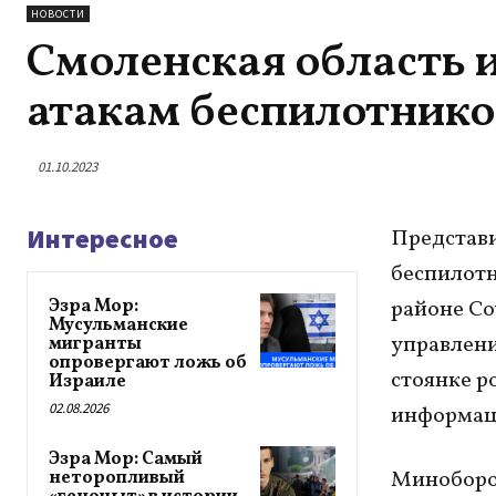
НОВОСТИ
Смоленская область 
атакам беспилотнико
01.10.2023
Интересное
Представи
беспилотн
Эзра Мор:
районе Со
Мусульманские
управлени
мигранты
опровергают ложь об
стоянке р
Израиле
02.08.2026
информаци
Эзра Мор: Самый
Миноборон
неторопливый