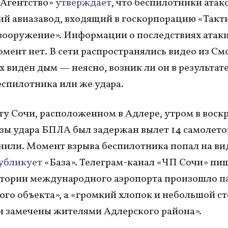
«Агентство»
утверждает
, что беспилотники атак
й авиазавод, входящий в госкорпорацию «Такт
вооружение». Информации о последствиях атаки
мент нет. В сети распространялись видео из См
х виден дым — неясно, возник ли он в результат
еспилотника или же удара.
ту Сочи, расположенном в Адлере, утром в воск
озы удара БПЛА был задержан вылет 14 самолето
нили. Момент взрыва беспилотника попал на ви
убликует
«База». Телеграм-канал «ЧП Сочи» пиш
итории международного аэропорта произошло п
ого объекта», а «громкий хлопок и небольшой с
 замечены жителями Адлерского района».