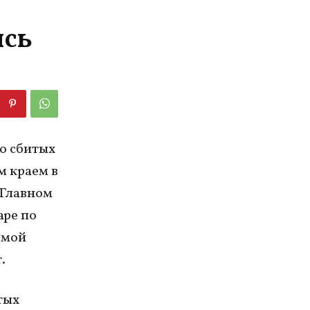
ись
 о сбитых
м краем в
 Главном
аре по
имой
.
тых