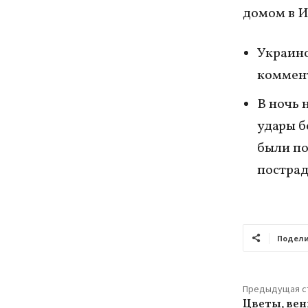
домом в И
Украинс
коммент
В ночь 
удары б
были по
пострад
Подели
Предыдущая с
Цветы, вен