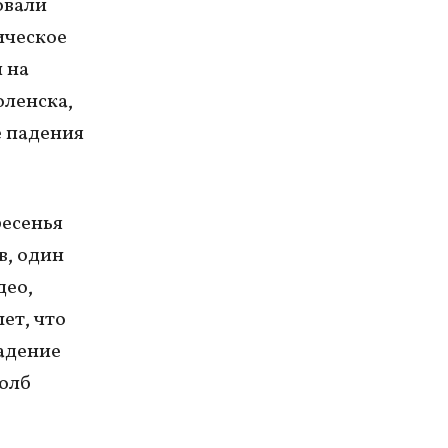
овали
ическое
 на
оленска,
е падения
ресенья
в, один
део,
ет, что
адение
толб