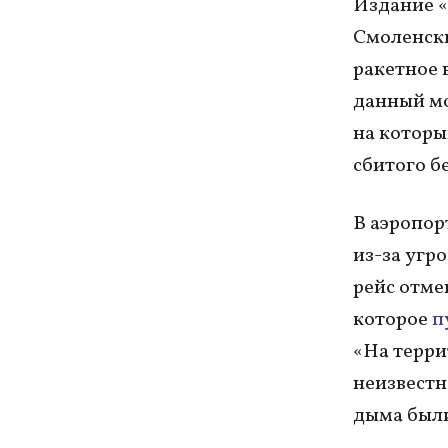
Издание 
Смоленски
ракетное 
данный мо
на которы
сбитого б
В аэропор
из-за угр
рейс отме
которое
п
«На терр
неизвестн
дыма были