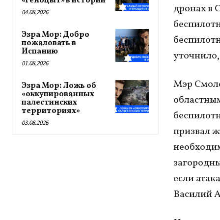
«геноцыт» в истории
дронах в 
04.08.2026
беспилотн
Эзра Мор: Добро
беспилотн
пожаловать в
Испанию
уточнило,
01.08.2026
Мэр Смол
Эзра Мор: Ложь об
«оккупированных
областным
палестинских
территориях»
беспилотн
03.08.2026
призвал ж
необходим
загородны
если атак
Василий А