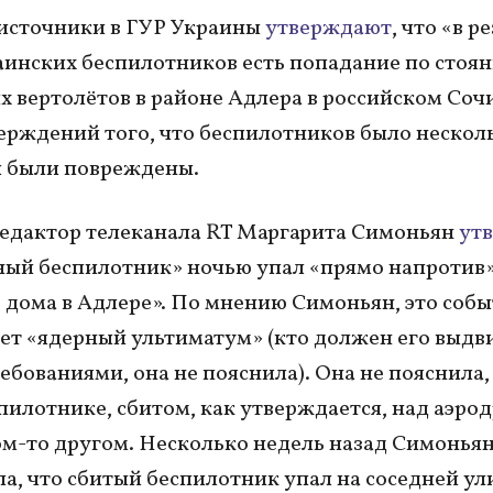
источники в ГУР Украины
утверждают
, что «в р
аинских беспилотников есть попадание по стоян
х вертолётов в районе Адлера в российском Соч
ерждений того, что беспилотников было несколь
ы были повреждены.
едактор телеканала RT Маргарита Симоньян
ут
ный беспилотник» ночью упал «прямо напротив»
 дома в Адлере». По мнению Симоньян, это соб
т «ядерный ультиматум» (кто должен его выдви
ебованиями, она не пояснила). Она не пояснила,
спилотнике, сбитом, как утверждается, над аэро
ом-то другом. Несколько недель назад Симонья
а, что сбитый беспилотник упал на соседней ули