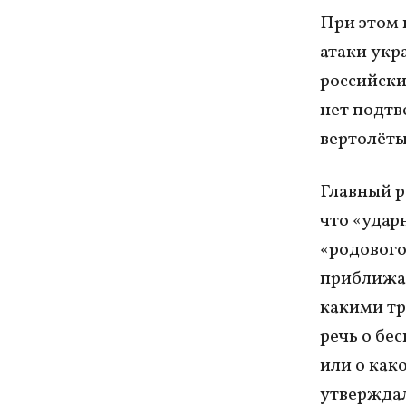
При этом 
атаки укр
российски
нет подтв
вертолёт
Главный р
что «удар
«родового
приближае
какими тр
речь о бе
или о как
утверждал