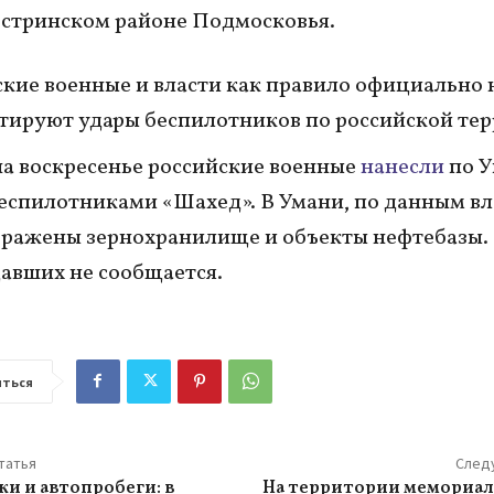
стринском районе Подмосковья.
кие военные и власти как правило официально 
ируют удары беспилотников по российской тер
на воскресенье российские военные
нанесли
по У
еспилотниками «Шахед». В Умани, по данным вл
ражены зернохранилище и объекты нефтебазы.
авших не сообщается.
ться
татья
След
ки и автопробеги: в
На территории мемориал