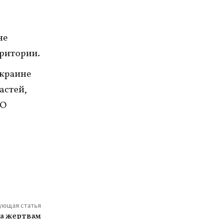
не
ритории.
краине
астей,
 О
ующая статья
а жертвам