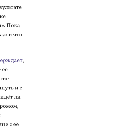
езультате
ке
и». Пока
ко и что
верждает
,
 её
ытие
нуть и с
 идёт ли
дромом,
н
це с её