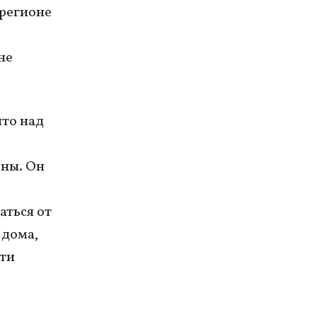
 регионе
не
что над
ны. Он
аться от
 дома,
сти