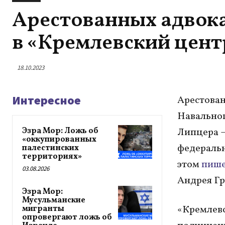
Арестованных адвока
в «Кремлевский цент
18.10.2023
Интересное
Арестован
Навальног
Эзра Мор: Ложь об
Липцера –
«оккупированных
федеральн
палестинских
территориях»
этом
пиш
03.08.2026
Андрея Гр
Эзра Мор:
Мусульманские
«Кремлевс
мигранты
опровергают ложь об