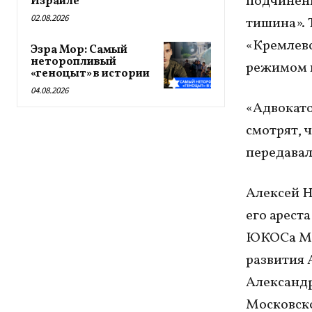
подчинени
Израиле
02.08.2026
тишина». 
«Кремлевс
Эзра Мор: Самый
неторопливый
режимом и
«геноцыт» в истории
04.08.2026
«Адвокато
смотрят, 
передавал»
Алексей Н
его ареста
ЮКОСа Ми
развития 
Александр
Московско