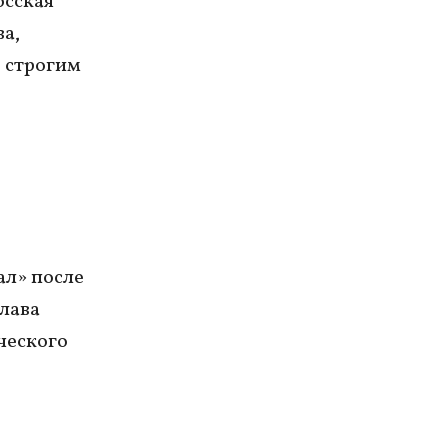
осская
ва,
 строгим
о
ал» после
глава
ческого