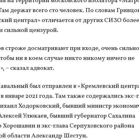
я на территории московского изолятора «Матр
Там держат всего сто человек. По словам Гривцо
кий централ» отличается от других СИЗО более
 сильной цензурой.
в строже досматривают при входе, очень сильн
чтобы ни в коем случае никто никому ничего не
, – сказал адвокат.
авальный был отправлен в «Кремлевский центр
 в январе 2021 года. Там также содержались экс-
хаил Ходорковский, бывший министр экономи
Алексей Улюкаев, бывший губернатор Сахалина
 Хорошавин и экс-глава Серпуховского района
й области Александр Шестун.