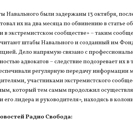
ы Навального были задержаны 13 октября, после
стовал их на два месяца по обвинению в статье об
и в экстремистском сообществе» – таким сообщ
считают штабы Навального и созданный им Фон
пцией. Дело напрямую связано с профессиональ
ностью адвокатов – следствие подозревает их в т
беспечивали регулярную передачу информации 
ителями, участниками экстремистского сообще
ным, который тем самым продолжил осуществля
 его лидера и руководителя», находясь в колон
овостей Радио Свобода: