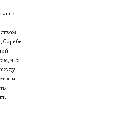
 чего
еством
д борьбы
ной
ом, что
между
ства и
ть
ии.