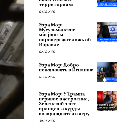
палестинских
территориях»
03.08.2026
Эзра Мор:
Мусульманские
мигранты
опровергают ложь об
Израиле
02.08.2026
Эзра Мор: Добро
пожаловать в Испанию
01.08.2026
Эзра Мор: У Трампа
игривое настроение,
Зеленский злит
иранцев, а курды
возвращаются в игру
30.07.2026