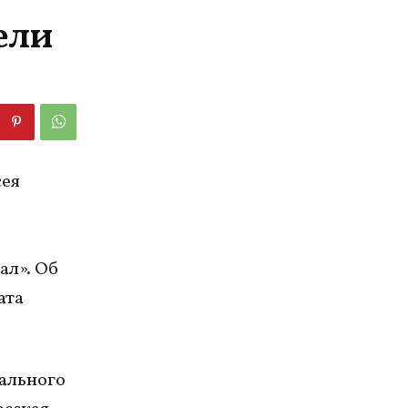
ели
сея
ал». Об
ата
ального