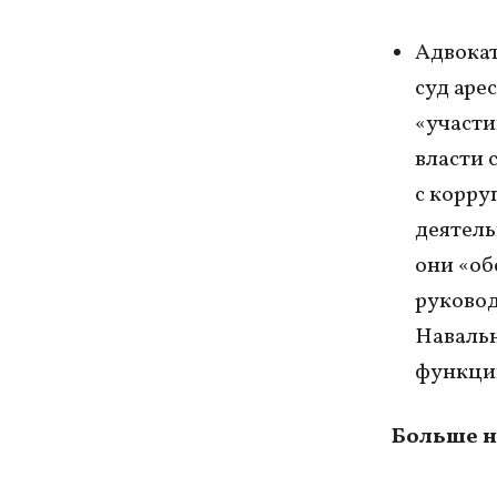
Адвокат
суд аре
«участи
власти 
с корру
деятель
они «о
руковод
Наваль
функции
Больше н