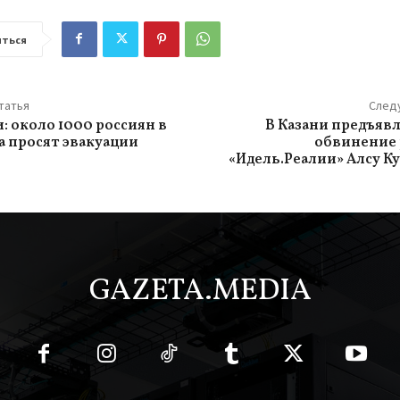
ться
татья
След
: около 1000 россиян в
В Казани предъяв
а просят эвакуации
обвинение 
«Идель.Реалии» Алсу 
GAZETA.MEDIA