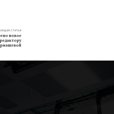
ующая статья
лено новое
редактору
Курмашевой