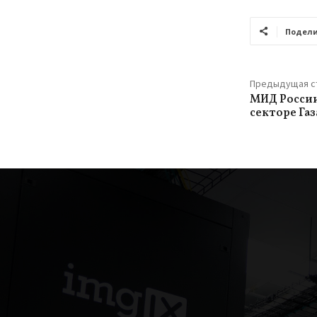
Подели
Предыдущая с
МИД России
секторе Газ