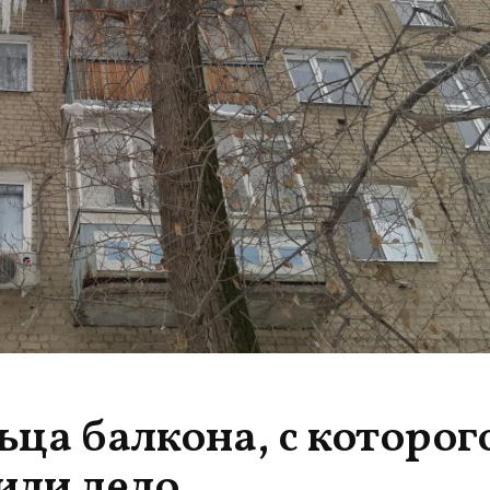
ьца балкона, с которог
или дело