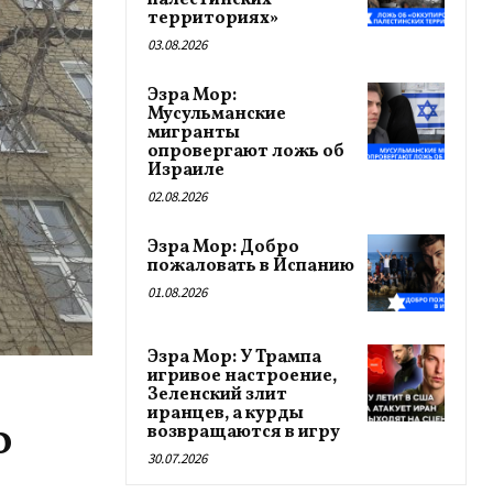
палестинских
территориях»
03.08.2026
Эзра Мор:
Мусульманские
мигранты
опровергают ложь об
Израиле
02.08.2026
Эзра Мор: Добро
пожаловать в Испанию
01.08.2026
Эзра Мор: У Трампа
игривое настроение,
Зеленский злит
иранцев, а курды
о
возвращаются в игру
30.07.2026