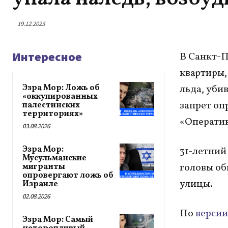
19.12.2023
Интересное
В Санкт-П
квартиры,
Эзра Мор: Ложь об
льда, уби
«оккупированных
запрет оп
палестинских
территориях»
«Оператив
03.08.2026
Эзра Мор:
31-летний
Мусульманские
головы об
мигранты
опровергают ложь об
улицы.
Израиле
02.08.2026
По
версии
Эзра Мор: Самый