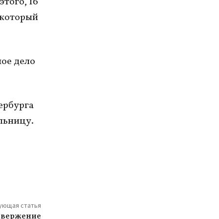
того, 16
 который
ое дело
ербурга
льницу.
ующая статья
извержение