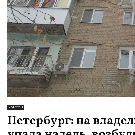
НОВОСТИ
Петербург: на владел
упала наледь, возбуд