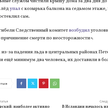
ные службы чистили крышу дома за два дня до э
а лёд
упал
с козырька балкона на седьмом этаже,
остеклил сам.
гибели Следственный комитет
возбудил
уголовн
 «причинение смерти по неосторожности».
я из-за падения льда в центральных районах Пет
и ещё минимум два человека, их доставили в бо
ться
татья
След
рский: наиболее активно
В Исландии началось 