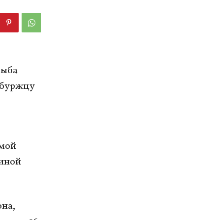
лыба
рбуржцу
вмой
шиной
на,