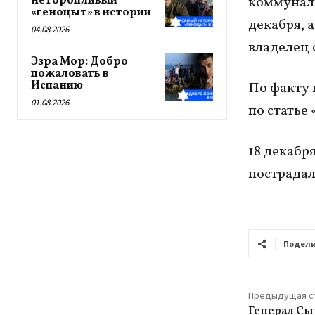
неторопливый
коммуналь
«геноцыт» в истории
декабря, 
04.08.2026
владелец 
Эзра Мор: Добро
пожаловать в
Испанию
По факту 
01.08.2026
по статье
18 декабр
пострадал
Подели
Предыдущая с
Генерал Сы