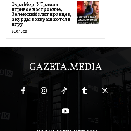
Эзра Мор: У Трампа
игривое настроение,
Зеленский злит иранцев,
а курды возвращаются в
игру
30.07.2026
GAZETA.MEDIA