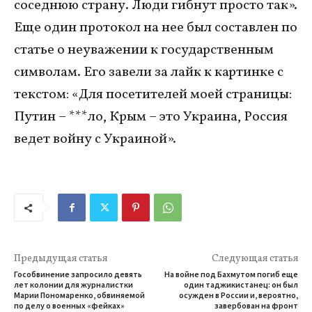
соседнюю страну. Люди гибнут просто так».
Еще один протокол на нее был составлен по
статье о неуважении к государственным
символам. Его завели за лайк к картинке с
текстом: «Для посетителей моей страницы:
Путин – ***ло, Крым – это Украина, Россия
ведет войну с Украиной».
Предыдущая статья
Следующая статья
Гособвинение запросило девять
На войне под Бахмутом погиб еще
лет колонии для журналистки
один таджикистанец: он был
Марии Пономаренко, обвиняемой
осужден в России и, вероятно,
по делу о военных «фейках»
завербован на фронт