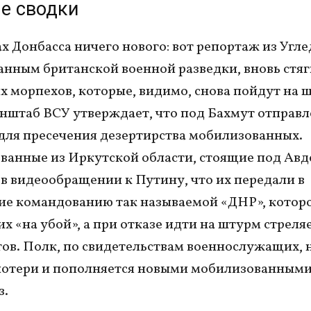
е сводки
х Донбасса ничего нового: вот репортаж из Угле
данным британской военной разведки, вновь стя
х морпехов, которые, видимо, снова пойдут на 
енштаб ВСУ утверждает, что под Бахмут отправ
для пресечения дезертирства мобилизованных.
анные из Иркутской области, стоящие под Авд
в видеообращении к Путину, что их передали в
е командованию так называемой «ДНР», котор
х «на убой», а при отказе идти на штурм стреляе
тов. Полк, по свидетельствам военнослужащих, 
отери и пополняется новыми мобилизованными
з.