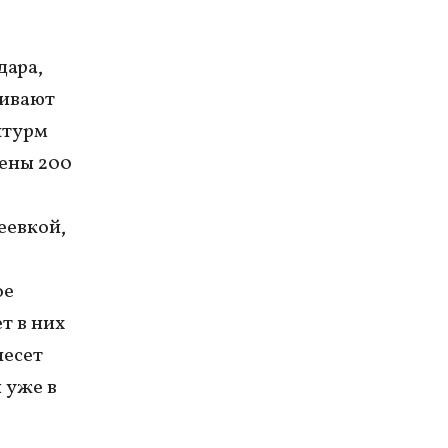
дара,
гивают
штурм
лены 200
еевкой,
ое
т в них
несет
 уже в