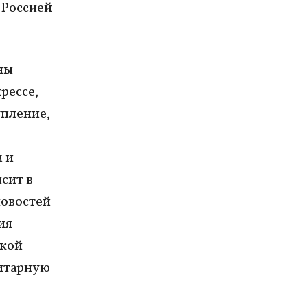
 Россией
ны
рессе,
упление,
 и
сит в
новостей
ия
ской
нитарную