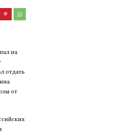
пал на
у
ал отдать
щина
озы от
ссийских
и