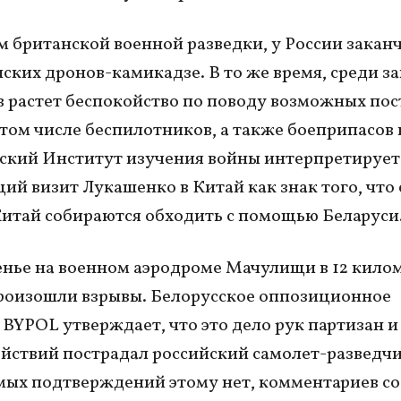
 британской военной разведки, у России закан
нских дронов-камикадзе. В то же время, среди з
 растет беспокойство по поводу возможных пос
 том числе беспилотников, а также боеприпасов 
ский Институт изучения войны интерпретирует
ий визит Лукашенко в Китай как знак того, что
Китай собираются обходить с помощью Беларуси
енье на военном аэродроме Мачулищи в 12 килом
роизошли взрывы. Белорусское оппозиционное
BYPOL утверждает, что это дело рук партизан и 
йствий пострадал российский самолет-разведчи
ых подтверждений этому нет, комментариев со