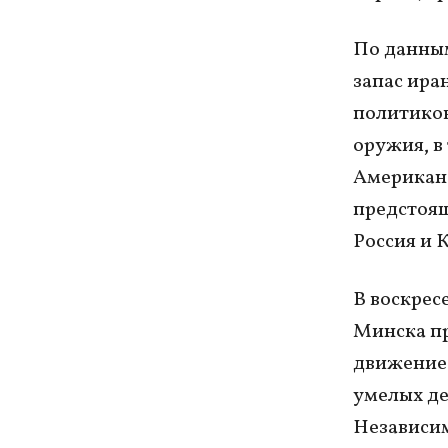
По данным
запас ира
политиков
оружия, в
Американ
предстоящ
Россия и 
В воскрес
Минска п
движение 
умелых де
Независим