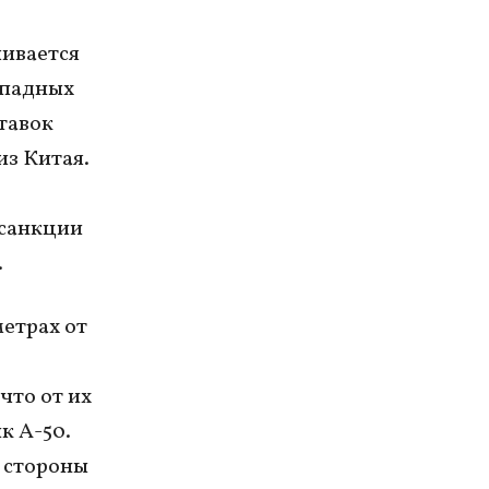
чивается
ападных
тавок
из Китая.
 санкции
.
етрах от
что от их
к А-50.
 стороны