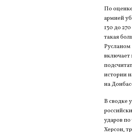
По оценке 
армией уб
130 до 27
такая бол
Русланом 
включает 
подсчитат
истории н
на Донбас
В сводке 
российски
ударов по
Херсон, т