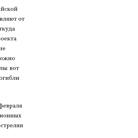
ийской
вляют от
откуда
роекта
не
можно
лы: вот
погибли
 февраля
ционных
бстрелян