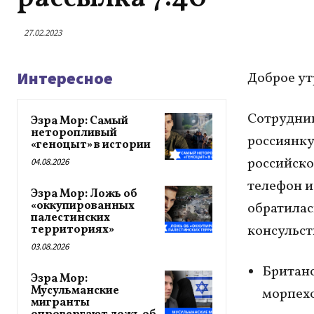
27.02.2023
Интересное
Доброе ут
Сотрудник
Эзра Мор: Самый
неторопливый
россиянку
«геноцыт» в истории
российско
04.08.2026
телефон и
Эзра Мор: Ложь об
«оккупированных
обратилас
палестинских
консульст
территориях»
03.08.2026
Британс
Эзра Мор:
Мусульманские
морпехо
мигранты