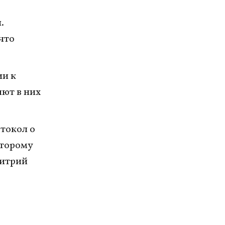
.
что
и к
яют в них
токол о
второму
митрий