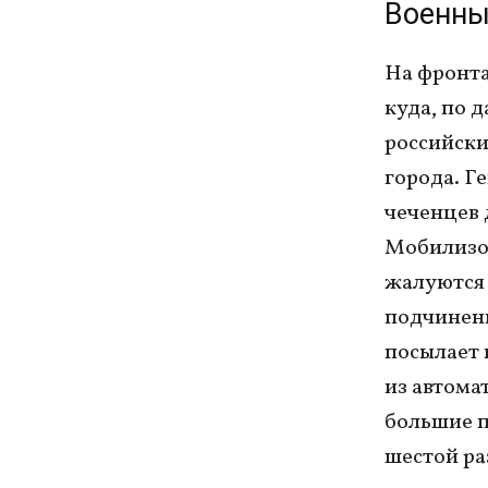
Военны
На фронта
куда, по 
российски
города. Г
чеченцев 
Мобилизов
жалуются 
подчинени
посылает и
из автома
большие п
шестой ра