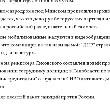
их заградотрядов под Бахмутом.
ном аэродроме под Минском произошли взрывы
ается, что это дело рук белорусских партизан и 
ал российский разведывательный самолет.
кие мобилизованные жалуются в видеообращени
 что командиры из так называемой “ДНР” стрел
з идти на штурм.
е на режиссера Лисовского составлен новый про
овении сотруднику полиции; в Ленобласти по 
“дискредитации” отправлен в СИЗО активист Д
ин.
ял десятый пакет санкций против России.