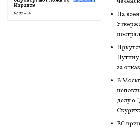
опровергают ложь об
чеченск
Израиле
На воен
02.08.2026
Утвержд
пострад
Иркутс
Путину,
за отка
В Москв
неповин
делу о 
Скурих
ЕС прин