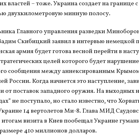
их властей – тоже. Украина создает на границе с
ью двухкилометровую минную полосу.
ьника Главного управления разведки Миноборо
адим Скибицкий заявил в интервью немецкой п
нская армия будет готова весной перейти в наст
стратегических целей которого будет нарушение
ого сообщения между аннексированным Крымом
ей России. Когда начнется это наступление, зави
 и от поставок западного оружия. На выходных 
ах” не поступало, но стало известно, что Хорват
Украине 14 вертолетов Ми-8. Глава МИД Саудов
 итогам визита в Киев пообещал Украине гума
размере 410 миллионов долларов.