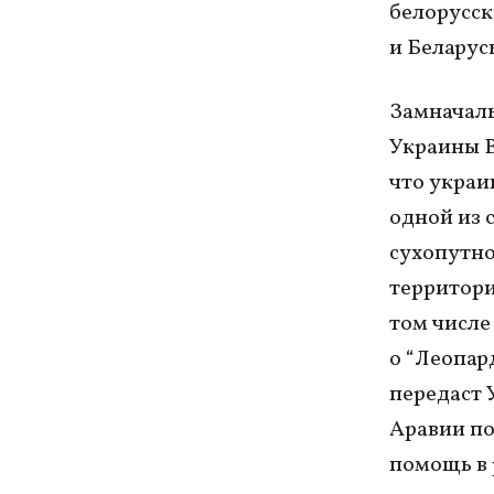
белорусск
и Беларус
Замначал
Украины В
что украи
одной из 
сухопутн
территори
том числе
о “Леопард
передаст 
Аравии по
помощь в 