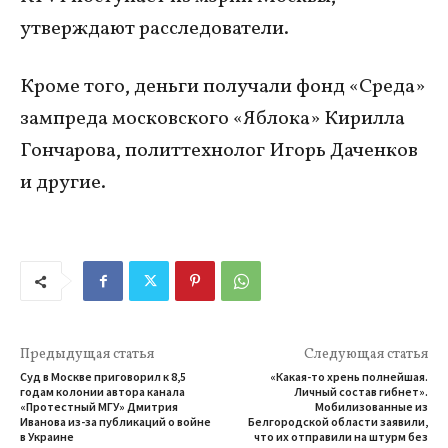
утверждают расследователи.
Кроме того, деньги получали фонд «Среда»
зампреда московского «Яблока» Кирилла
Гончарова, политтехнолог Игорь Даченков
и другие.
Предыдущая статья
Следующая статья
Суд в Москве приговорил к 8,5
«Какая-то хрень полнейшая.
годам колонии автора канала
Личный состав гибнет».
«Протестный МГУ» Дмитрия
Мобилизованные из
Иванова из-за публикаций о войне
Белгородской области заявили,
в Украине
что их отправили на штурм без