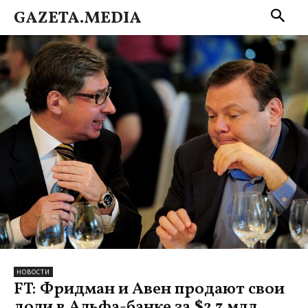
GAZETA.MEDIA
НОВОСТИ
FT: Фридман и Авен продают свои
доли в Альфа-банке за $2,3 млд,