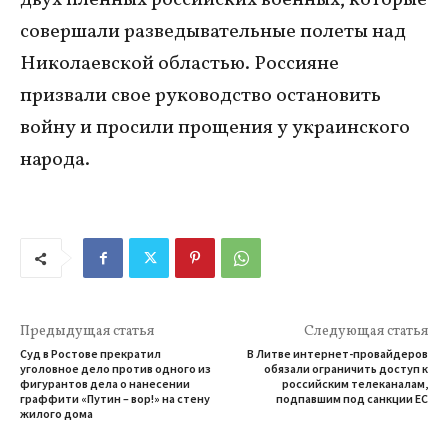
двух пленных российских военных, которые
совершали разведывательные полеты над
Николаевской областью. Россияне
призвали свое руководство остановить
войну и просили прощения у украинского
народа.
Предыдущая статья
Следующая статья
Суд в Ростове прекратил
В Литве интернет-провайдеров
уголовное дело против одного из
обязали ограничить доступ к
фигурантов дела о нанесении
российским телеканалам,
граффити «Путин – вор!» на стену
подпавшим под санкции ЕС
жилого дома