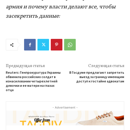
армия и почему власти делают все, чтобы
засекретить данные:
Предыдущая статья
Следующая статья
Reuters: Генпрокуратура Украины
В Госдуме предлагают запретить
обвинила российских солдат в
выезд за границу имеющим
изнасиловании четырехлетней
доступ к гостайне адвокатам
девочки и ее матери на глазах
отца
- Advertisement -