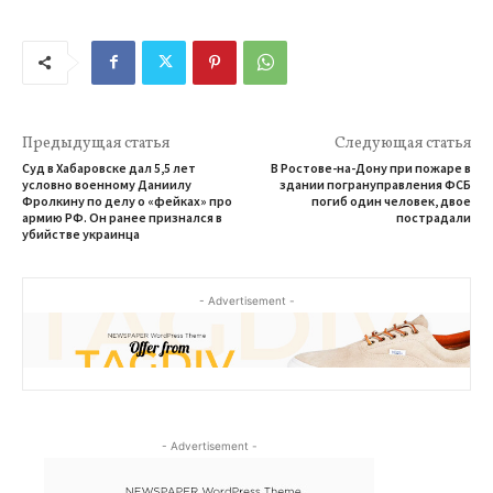
Предыдущая статья
Следующая статья
Суд в Хабаровске дал 5,5 лет
В Ростове-на-Дону при пожаре в
условно военному Даниилу
здании погрануправления ФСБ
Фролкину по делу о «фейках» про
погиб один человек, двое
армию РФ. Он ранее признался в
пострадали
убийстве украинца
- Advertisement -
- Advertisement -