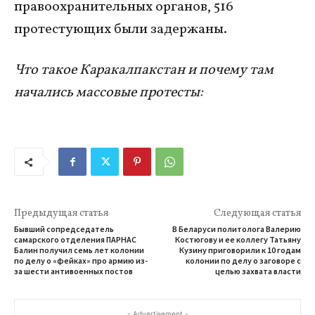
правоохранительных органов, 516
протестующих были задержаны.
Что такое Каракалпакстан и почему там
начались массовые протесты:
Предыдущая статья
Следующая статья
Бывший сопредседатель
В Беларуси политолога Валерию
самарского отделения ПАРНАС
Костюгову и ее коллегу Татьяну
Балин получил семь лет колонии
Кузину приговорили к 10 годам
по делу о «фейках» про армию из-
колонии по делу о заговоре с
за шести антивоенных постов
целью захвата власти
- Advertisement -