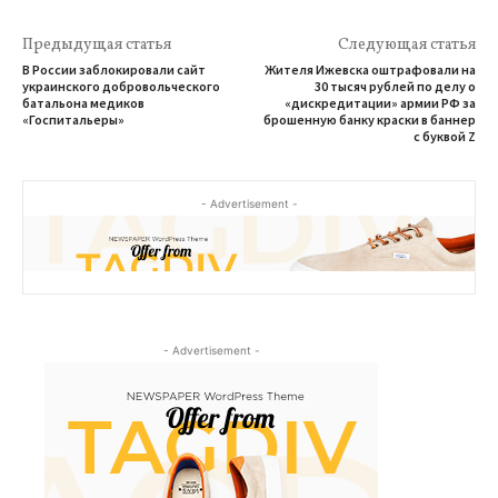
Предыдущая статья
Следующая статья
В России заблокировали сайт
Жителя Ижевска оштрафовали на
украинского добровольческого
30 тысяч рублей по делу о
батальона медиков
«дискредитации» армии РФ за
«Госпитальеры»
брошенную банку краски в баннер
с буквой Z
- Advertisement -
- Advertisement -