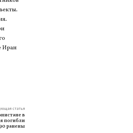
отников
ъекты.
ия.
ри
го
е Иран
ующая статья
анистане в
ия погибли
 90 ранены