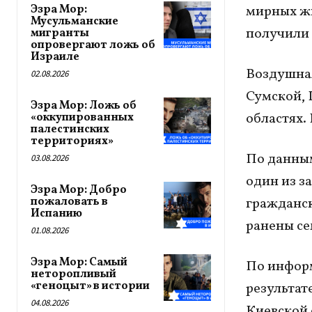
Эзра Мор:
мирных жи
Мусульманские
получили 
мигранты
опровергают ложь об
Израиле
Воздушная
02.08.2026
Сумской, 
Эзра Мор: Ложь об
областях.
«оккупированных
палестинских
территориях»
По данным
03.08.2026
один из з
Эзра Мор: Добро
пожаловать в
гражданск
Испанию
ранены се
01.08.2026
Эзра Мор: Самый
По инфор
неторопливый
«геноцыт» в истории
результат
04.08.2026
Киевской 