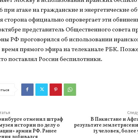
няет Москву в использовании иранских беспил
6 при атаке на гражданские и энергетические об
я сторона официально опровергает эти обвинен
октябре представитель Общественного совета п
ы РФ проговорился об использовании иранско
 время прямого эфира на телеканале РБК. Позж
что поставлял России беспилотники.
ться
татья
След
еринбурге отменил штраф
В Пакистане и Афг
музея истории по делу о
результате землетрясен
ации» армии РФ. Ранее
13 человек, более
ения добивался