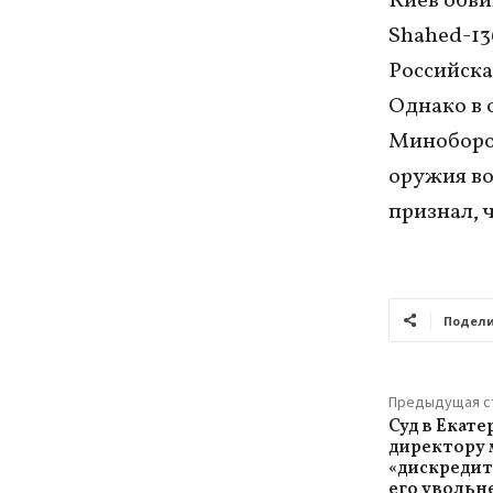
Киев обви
Shahed-13
Российска
Однако в 
Миноборон
оружия во
признал, 
Подели
Предыдущая с
Суд в Екат
директору 
«дискредит
его увольн