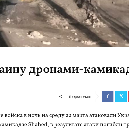
раину дронами-камикад
Поделиться
е войска в ночь на среду 22 марта атаковали Укр
амикадзе Shahed, в результате атаки погибли т