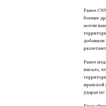
Ранее CNN
боевые др
могли нан
территори
добавили 
разлетают
Ранее изда
писало, ч
территори
иранской 
ударах по