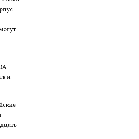
рпус
 могут
ВА
тв и
йские
и
адцать