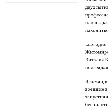
двух пят
профессио
площадью 
находитьс
Еще одно 
Житомирс
Виталия Б
пострадав
В командо
военные в
запустили
беспилотн