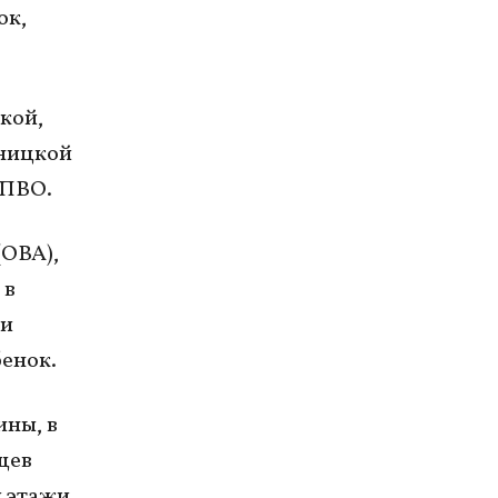
ок,
кой,
ьницкой
 ПВО.
(ОВА),
 в
ли
бенок.
ны, в
щев
й этажи