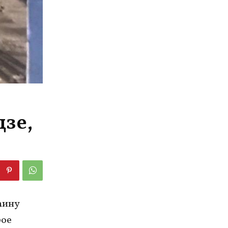
зе,
аину
рое