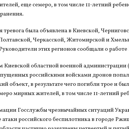
телей, еще семеро, в том числе 11-летний ребен
ранения.
 тревога была объявлена в Киевской, Черниговс
Полтавской, Черкасской, Житомирской и Хмел
 Руководители этих регионов сообщали о работе
 Киевской областной военной администрации 
апущенных российскими войсками дронов попал
ий объект, в результате чего погибли трое и бы
меро мирных жителей, в том числе 11-летний ре
мации Госслужбы чрезвычайных ситуаций Украи
е атаки российского беспилотника в городе Ржи
области частично разрушены четвертый и пяты