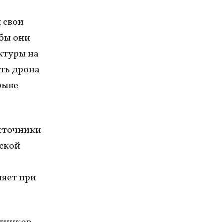
 свои
обы они
ктуры на
ть дрона
рыве
источники
йской
няет при