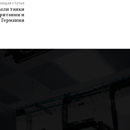
ующая статья
ыли танки
британии и
т Германии