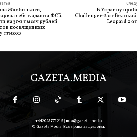
татья
След
ила Жлобицкого,
В Украину приб
орвал себя в здании ФСБ,
Challenger-2 от Велико
и на 300 тысяч рублей
Leopard 2 о
стов посвященных
у стихов
GAZETA.MEDIA
+442045771219 | info@gazeta.media
© Gazeta Media. Все права защищены.