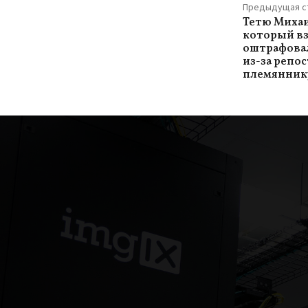
Предыдущая с
Тетю Миха
который вз
оштрафовал
из-за репо
племянник