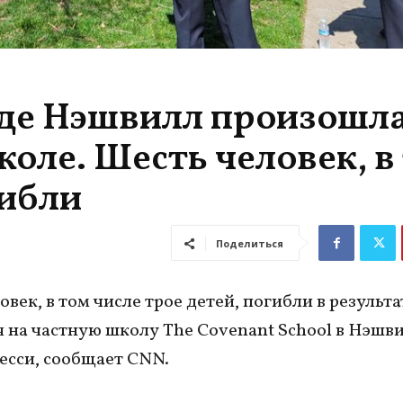
оде Нэшвилл произошл
коле. Шесть человек, в
гибли
Поделиться
век, в том числе трое детей, погибли в результа
 на частную школу The Covenant School в Нэшви
есси, сообщает CNN.