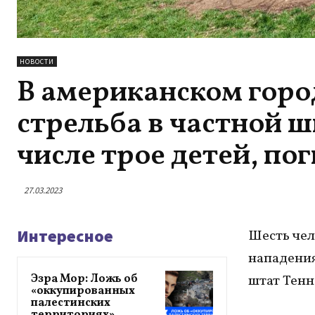
НОВОСТИ
В американском гор
стрельба в частной ш
числе трое детей, по
27.03.2023
Интересное
Шесть чело
нападения
Эзра Мор: Ложь об
штат Тенн
«оккупированных
палестинских