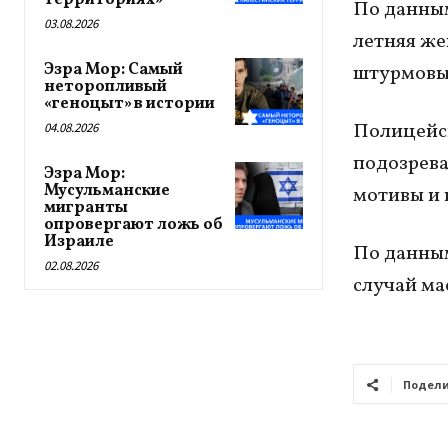
территориях»
По данным
03.08.2026
летняя же
Эзра Мор: Самый
штурмовы
неторопливый
«геноцыт» в истории
Полицейск
04.08.2026
подозрева
Эзра Мор:
Мусульманские
мотивы и 
мигранты
опровергают ложь об
Израиле
По данным 
02.08.2026
случай ма
Подели