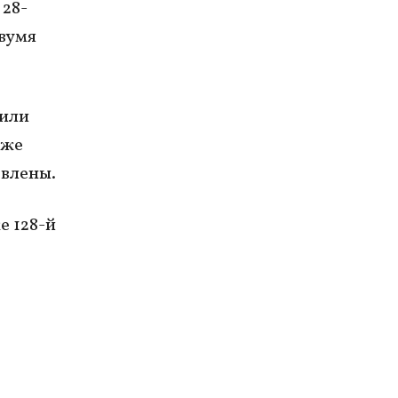
28-
вумя
лили
кже
овлены.
е 128-й