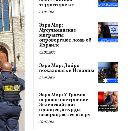
палестинских
территориях»
03.08.2026
Эзра Мор:
Мусульманские
мигранты
опровергают ложь об
Израиле
02.08.2026
Эзра Мор: Добро
пожаловать в Испанию
01.08.2026
Эзра Мор: У Трампа
игривое настроение,
Зеленский злит
иранцев, а курды
возвращаются в игру
30.07.2026