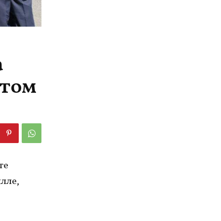
а
 том
те
лле,