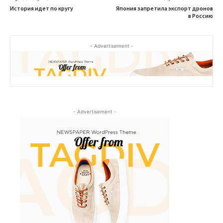
История идет по кругу
Япония запретила экспорт дронов
в Россию
- Advertisement -
- Advertisement -