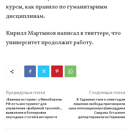
курсы, как правило по гуманитарным
дисциплинам.
Кирилл Мартынов написал в твиттере, что
университет продолжит работу.
Предыдущая статья
Следующая статья
«Важные истории»: у Минобороны
В Таджикистане к семи годам
РФ есть инструмент для
лишения свободы приговорили
управления «фабрикой троллей»,
сына оппозиционера Шамсиддина
выявления и блокировки
Саидова. Его ранее
неугодных статей в интернете
депортировали из Германии