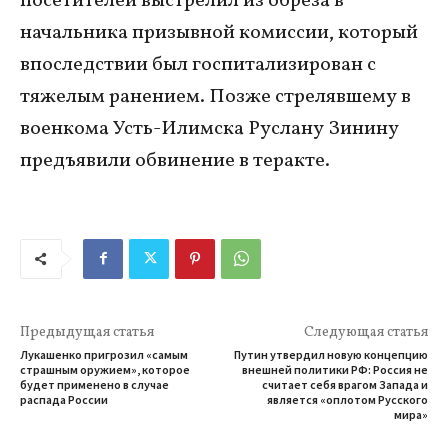
посетителей выстрелил из обреза в
начальника призывной комиссии, который
впоследствии был госпитализирован с
тяжелым ранением. Позже стрелявшему в
военкома Усть-Илимска Руслану Зинину
предъявили обвинение в теракте.
Предыдущая статья
Следующая статья
Лукашенко пригрозил «самым
Путин утвердил новую концепцию
страшным оружием», которое
внешней политики РФ: Россия не
будет применено в случае
считает себя врагом Запада и
распада России
является «оплотом Русского
мира»