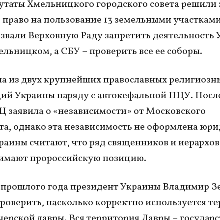
утаты Хмельницкого городского совета решили 
право на пользование 13 земельными участками
звали Верховную Раду запретить деятельность
ельницком, а СБУ – проверить все ее соборы.
а из двух крупнейших православных религиозн
ий Украины наряду с автокефальной ПЦУ. Посл
 заявила о «независимости» от Московского
та, однако эта независимость не оформлена юри
раины считают, что ряд священников и иерархо
нимают пророссийскую позицию.
 прошлого года президент Украины Владимир З
роверить, насколько корректно используется т
ерской лавры. Вся территория Лавры – государс