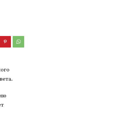
кого
вета.
цию
ет