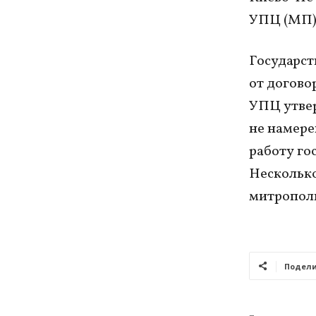
УПЦ (МП) 
Государст
от догово
УПЦ утвер
не намере
работу го
Несколько
митрополи
Подели