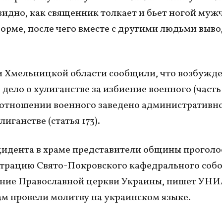
видно, как священник толкает и бьет ногой муж
орме, после чего вместе с другими людьми выво
 Хмельницкой области сообщили, что возбужд
дело о хулиганстве за избиение военного (часть 
в отношении военного заведено административно
иганстве (статья 173).
идента в храме представители общины проголо
трацию Свято-Покровского кафедрального соб
ние Православной церкви Украины, пишет УНИ
ам провели молитву на украинском языке.