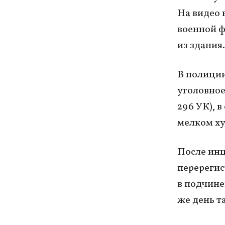
На видео 
военной ф
из здания.
В полиции
уголовное 
296 УК), 
мелком хул
После инц
перерегис
в подчине
же день т