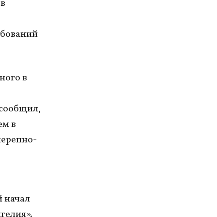
ов
ебований
ного в
 сообщил,
ем в
черепно-
й начал
гелия».