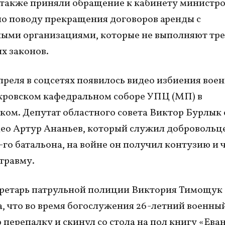
также приняли обращение к кабинету министр
о поводу прекращения договоров аренды с
ыми организациями, которые не выполняют тр
х законов.
преля в соцсетях появилось видео избиения воен
кровском кафедральном соборе УПЦ (МП) в
ом. Депутат областного совета Виктор Бурлык
део Артур Ананьев, который служил добровольц
9-го батальона, на войне он получил контузию и 
травму.
ретарь патрульной полиции Виктория Тимощук
а, что во время богослужения 26-летний военны
 перепалку и скинул со стола на пол книгу «Еван