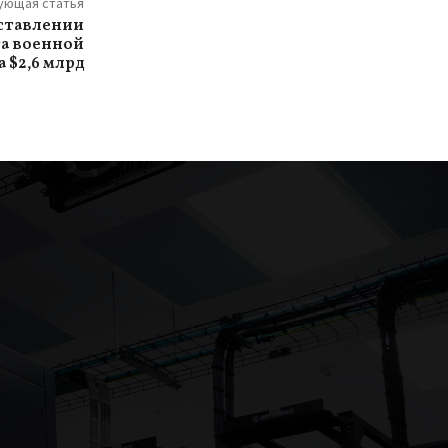
ующая статья
ставлении
та военной
 $2,6 млрд