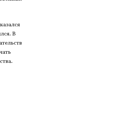
казался
лся. В
ательств
чать
ства.