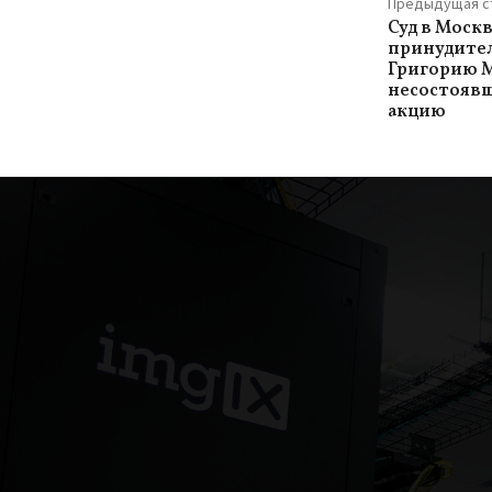
Предыдущая с
Суд в Москв
принудите
Григорию М
несостояв
акцию