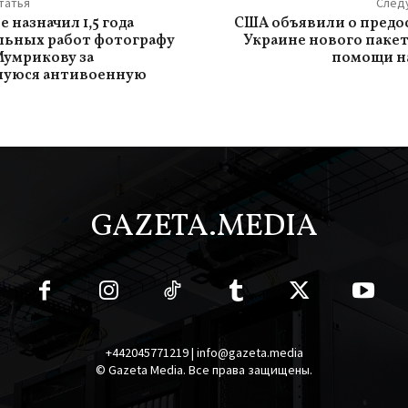
татья
След
е назначил 1,5 года
США объявили о предо
льных работ фотографу
Украине нового паке
умрикову за
помощи на
шуюся антивоенную
GAZETA.MEDIA
+442045771219 | info@gazeta.media
© Gazeta Media. Все права защищены.