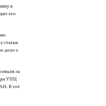
чину в
дит его
ено
2 статьи
е дело о
совали за
ора УПЦ
АН. В тот