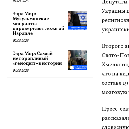
Депутаты 
01.08.2026
Украины п
Эзра Мор:
Мусульманские
религиозн
мигранты
опровергают ложь об
украински
Израиле
02.08.2026
Второго а
Эзра Мор: Самый
Свято-По
неторопливый
«геноцыт» в истории
Хмельницк
04.08.2026
что на ви
составе 1
мозговую 
Пресс-сек
рассказал
словесную