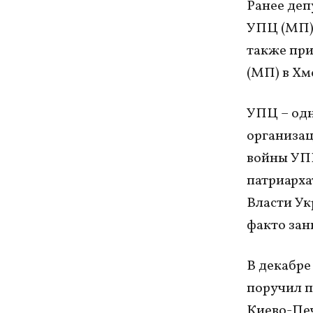
Ранее деп
УПЦ (МП) 
также при
(МП) в Хм
УПЦ – одн
организац
войны УПЦ
патриарха
Власти Ук
факто за
В декабре
поручил п
Киево-Печ