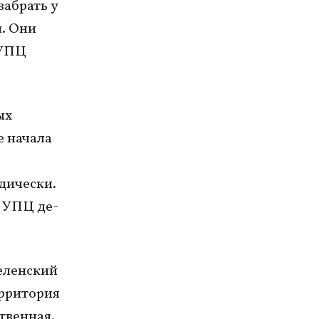
забрать у
. Они
 УПЦ
ых
е начала
дически.
в УПЦ де-
еленский
ерритория
твенная.