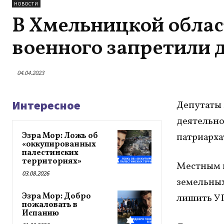
НОВОСТИ
В Хмельницкой облас
военного запретили 
04.04.2023
Интересное
Депутаты 
деятельно
Эзра Мор: Ложь об
патриарха
«оккупированных
палестинских
территориях»
Местным 
03.08.2026
земельных
Эзра Мор: Добро
лишить УП
пожаловать в
Испанию