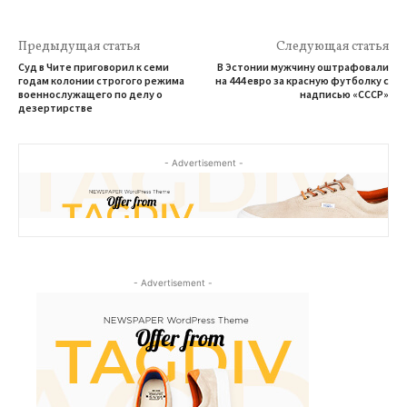
Предыдущая статья
Следующая статья
Суд в Чите приговорил к семи
В Эстонии мужчину оштрафовали
годам колонии строгого режима
на 444 евро за красную футболку с
военнослужащего по делу о
надписью «СССР»
дезертирстве
- Advertisement -
- Advertisement -