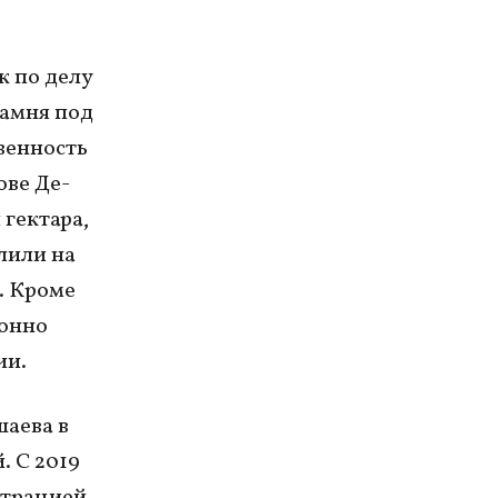
к по делу
Камня под
венность
ове Де-
 гектара,
лили на
. Кроме
конно
ии.
аева в
. С 2019
страцией,