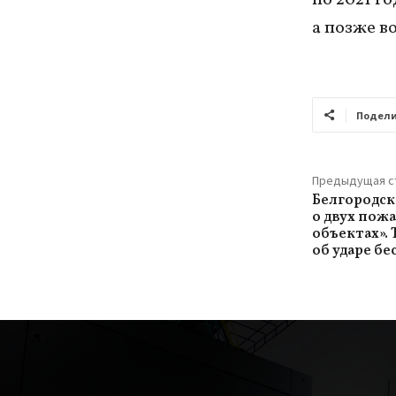
а позже в
Подели
Предыдущая с
Белгородск
о двух пож
объектах».
об ударе б