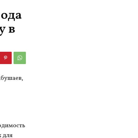
рода
у в
Абушаев,
ходимость
х для