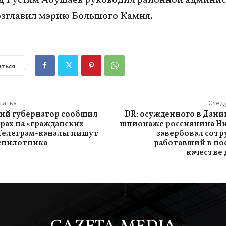
озглавил мэрию Большого Камня.
ться
татья
След
ий губернатор сообщил
DR: осужденного в Дании
арах на «гражданских
шпионаже россиянина Н
 Телеграм-каналы пишут
завербовал сотр
еспилотника
работавший в по
качестве