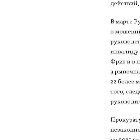
действий,
В марте Р
о мошенни
руководст
инвалиду 
Фриз и в 
а рыночна
22 более 
того, сле
руководил
Прокурату
незаконно
по 2021 г