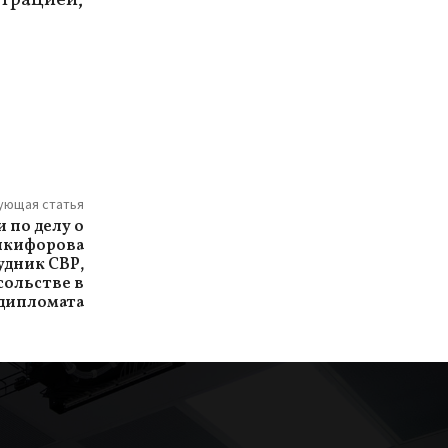
ующая статья
 по делу о
икифорова
удник СВР,
сольстве в
 дипломата