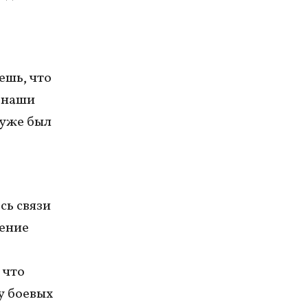
ешь, что
ь наши
 уже был
сь связи
ление
 что
у боевых