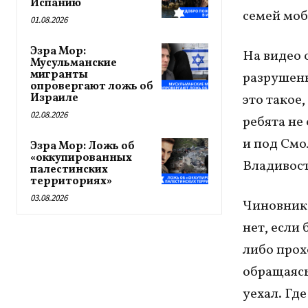
Испанию
семей моб
01.08.2026
Эзра Мор:
На видео 
Мусульманские
мигранты
разрушенн
опровергают ложь об
Израиле
это такое,
02.08.2026
ребята не
и под Смо
Эзра Мор: Ложь об
«оккупированных
Владивост
палестинских
территориях»
03.08.2026
Чиновник 
нет, если
либо прох
обращаясь
уехал. Гд