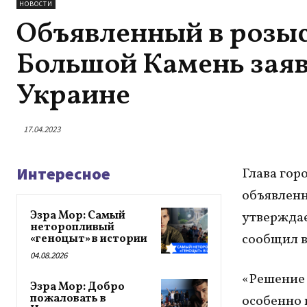
НОВОСТИ
Объявленный в розыс
Большой Камень заяви
Украине
17.04.2023
Интересное
Глава гор
объявленн
Эзра Мор: Самый
утверждае
неторопливый
сообщил в
«геноцыт» в истории
04.08.2026
«Решение 
Эзра Мор: Добро
пожаловать в
особенно 