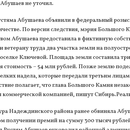
 Абушаев не уточил.
устяма Абушаева объявили в федеральный розыс
честве. По версии следствия, мэрия Большого 
вом Абушаева предоставила в фиктивную собст
и ветерану труда два участка земли на полуостр
поселке Ключевой. Площадь земли составила три
я стоимость – 54 млн рублей. Позже землю поде
мелких надела, которые передали третьим лицам
дствие полагает, что глава Большого Камня неза
 коммерческой компанией, пишут Сибирь.Реал
ра Надеждинского района ранее обвиняла Абуш
м получении премий на сумму 300 тысяч рублей
од Рустям Абушаев руководил районной админи