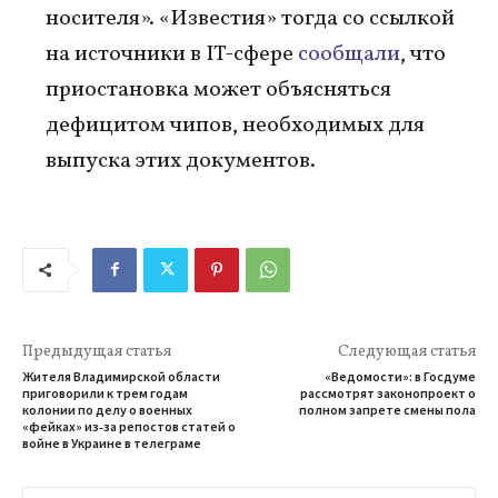
носителя». «Известия» тогда со ссылкой
на источники в IT-сфере
сообщали
, что
приостановка может объясняться
дефицитом чипов, необходимых для
выпуска этих документов.
Предыдущая статья
Следующая статья
Жителя Владимирской области
«Ведомости»: в Госдуме
приговорили к трем годам
рассмотрят законопроект о
колонии по делу о военных
полном запрете смены пола
«фейках» из‑за репостов статей о
войне в Украине в телеграме