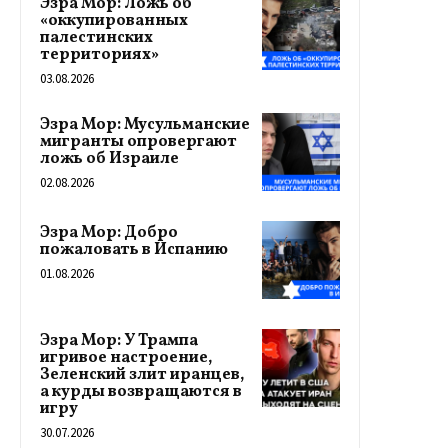
Эзра Мор: Ложь об
«оккупированных
палестинских
территориях»
03.08.2026
Эзра Мор: Мусульманские
мигранты опровергают
ложь об Израиле
02.08.2026
Эзра Мор: Добро
пожаловать в Испанию
01.08.2026
Эзра Мор: У Трампа
игривое настроение,
Зеленский злит иранцев,
а курды возвращаются в
игру
30.07.2026