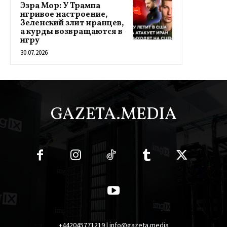
Эзра Мор: У Трампа
игривое настроение,
Зеленский злит иранцев,
а курды возвращаются в
игру
30.07.2026
GAZETA.MEDIA
+442045771219 | info@gazeta.media