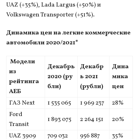
UAZ (+35%), Lada Largus (+50%) и
Volkswagen Transporter (+51%).
Динамика цен на легкие коммерческие
автомобили 2020/2021*
Модели
Декабрь
Декабр
Дина
из
2020
(ру
ь 2021
мика
рейтинга
бли)
(рубли)
цен
АЕБ
ГАЗ Next
1 535 065
1 969 237
28%
Ford
1 893 075
2 264 151
20%
Transit
UAZ 3909
709 032
956 887
35%