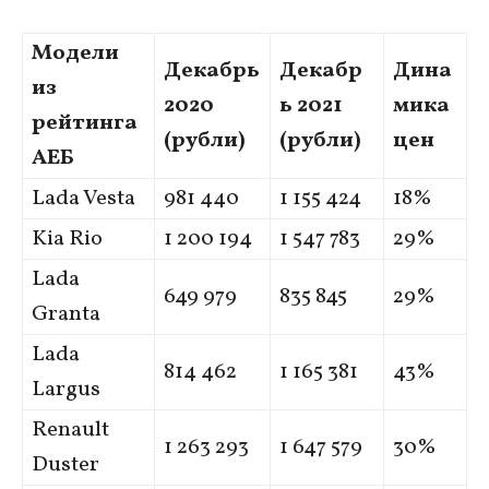
Модели
Декабрь
Декабр
Дина
из
2020
ь 2021
мика
рейтинга
(рубли)
(рубли)
цен
АЕБ
Lada Vesta
981 440
1 155 424
18%
Kia Rio
1 200 194
1 547 783
29%
Lada
649 979
835 845
29%
Granta
Lada
814 462
1 165 381
43%
Largus
Renault
1 263 293
1 647 579
30%
Duster