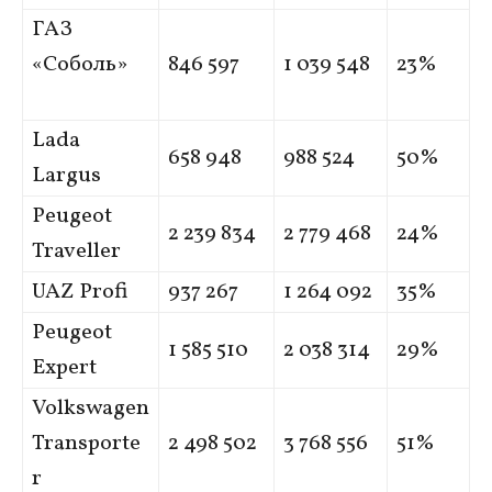
ГАЗ
«Соболь»
846 597
1 039 548
23%
Lada
658 948
988 524
50%
Largus
Peugeot
2 239 834
2 779 468
24%
Traveller
UAZ Profi
937 267
1 264 092
35%
Peugeot
1 585 510
2 038 314
29%
Expert
Volkswagen
Transporte
2 498 502
3 768 556
51%
r