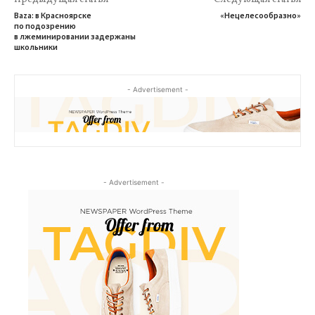
Baza: в Красноярске
«Нецелесообразно»
по подозрению
в лжеминировании задержаны
школьники
- Advertisement -
- Advertisement -