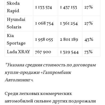
Skoda
1 133 574
1 437 153
27%
Rapid
Hyundai
1 068 754
1 361 254
27%
Solaris
Kia
1 958 055
2 801 189
43%
Sportage
Lada XRAY
767 900
1 329 544
73%
*Указана средняя стоимость по договорам
купли-продажи «Газпромбанк
Автолизинг».
Среди легковых коммерческих
автомобилей сильнее других подорожали